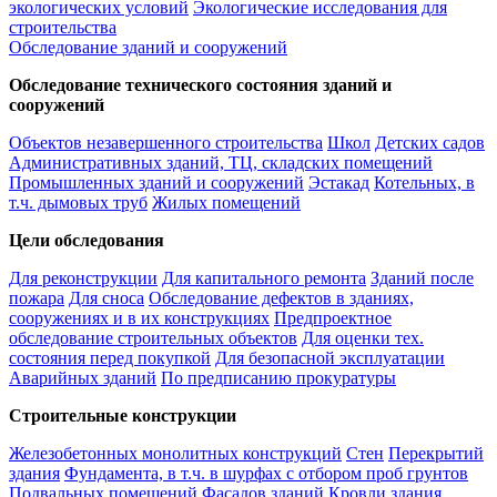
экологических условий
Экологические исследования для
строительства
Обследование зданий и сооружений
Обследование технического состояния зданий и
сооружений
Объектов незавершенного строительства
Школ
Детских садов
Административных зданий, ТЦ, складских помещений
Промышленных зданий и сооружений
Эстакад
Котельных, в
т.ч. дымовых труб
Жилых помещений
Цели обследования
Для реконструкции
Для капитального ремонта
Зданий после
пожара
Для сноса
Обследование дефектов в зданиях,
сооружениях и в их конструкциях
Предпроектное
обследование строительных объектов
Для оценки тех.
состояния перед покупкой
Для безопасной эксплуатации
Аварийных зданий
По предписанию прокуратуры
Строительные конструкции
Железобетонных монолитных конструкций
Стен
Перекрытий
здания
Фундамента, в т.ч. в шурфах с отбором проб грунтов
Подвальных помещений
Фасадов зданий
Кровли здания