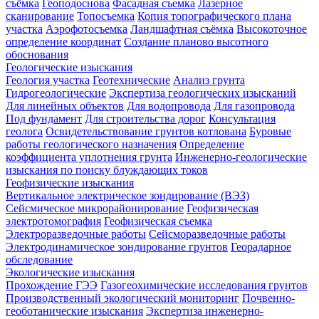
съёмка
Геоподоснова
Фасадная съемка
Лазерное
сканирование
Топосъемка
Копия топографического плана
участка
Аэрофотосъемка
Ландшафтная съёмка
Высокоточное
определение координат
Создание планово высотного
обоснования
Геологические изыскания
Геология участка
Геотехнические
Анализ грунта
Гидрогеологические
Экспертиза геологических изысканий
Для линейных объектов
Для водопровода
Для газопровода
Под фундамент
Для строительства дорог
Консультация
геолога
Освидетельствование грунтов котлована
Буровые
работы геологического назначения
Определение
коэффициента уплотнения грунта
Инженерно-геологические
изыскания по поиску блуждающих токов
Геофизические изыскания
Вертикальное электрическое зондирование (ВЭЗ)
Сейсмическое микрорайонирование
Геофизическая
электротомография
Геофизическая съемка
Электроразведочные работы
Сейсморазведочные работы
Электродинамическое зондирование грунтов
Георадарное
обследование
Экологические изыскания
Прохождение ГЭЭ
Газогеохимические исследования грунтов
Производственный экологический мониторинг
Почвенно-
геоботанические изыскания
Экспертиза инженерно-