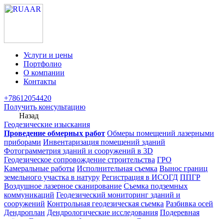
Услуги и цены
Портфолио
О компании
Контакты
+78612054420
Получить консультацию
Назад
Геодезические изыскания
Проведение обмерных работ
Обмеры помещений лазерными
приборами
Инвентаризация помещений зданий
Фотограмметрия зданий и сооружений в 3D
Геодезическое сопровождение строительства
ГРО
Камеральные работы
Исполнительная съемка
Вынос границ
земельного участка в натуру
Регистрация в ИСОГД
ППГР
Воздушное лазерное сканирование
Съемка подземных
коммуникаций
Геодезический мониторинг зданий и
сооружений
Контрольная геодезическая съемка
Разбивка осей
Дендроплан
Дендрологические исследования
Подеревная