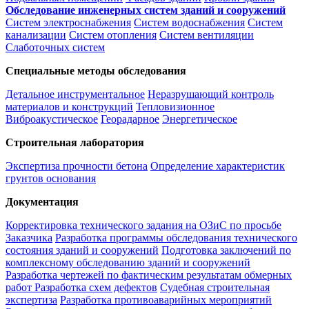
Обследование инженерных систем зданий и сооружений
Систем электроснабжения
Систем водоснабжения
Систем
канализации
Систем отопления
Систем вентиляции
Слаботочных систем
Специальные методы обследования
Детальное инструментальное
Неразрушающий контроль
материалов и конструкций
Тепловизионное
Виброакустическое
Георадарное
Энергетическое
Строительная лаборатория
Экспертиза прочности бетона
Определение характеристик
грунтов основания
Документация
Корректировка технического задания на ОЗиС по просьбе
Заказчика
Разработка программы обследования технического
состояния зданий и сооружений
Подготовка заключений по
комплексному обследованию зданий и сооружений
Разработка чертежей по фактическим результатам обмерных
работ
Разработка схем дефектов
Судебная строительная
экспертиза
Разработка противоаварийных мероприятий