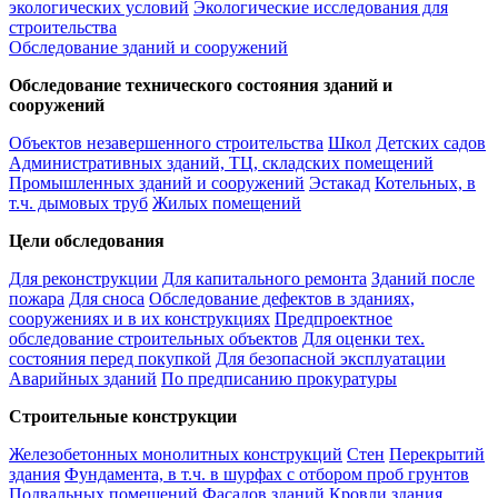
экологических условий
Экологические исследования для
строительства
Обследование зданий и сооружений
Обследование технического состояния зданий и
сооружений
Объектов незавершенного строительства
Школ
Детских садов
Административных зданий, ТЦ, складских помещений
Промышленных зданий и сооружений
Эстакад
Котельных, в
т.ч. дымовых труб
Жилых помещений
Цели обследования
Для реконструкции
Для капитального ремонта
Зданий после
пожара
Для сноса
Обследование дефектов в зданиях,
сооружениях и в их конструкциях
Предпроектное
обследование строительных объектов
Для оценки тех.
состояния перед покупкой
Для безопасной эксплуатации
Аварийных зданий
По предписанию прокуратуры
Строительные конструкции
Железобетонных монолитных конструкций
Стен
Перекрытий
здания
Фундамента, в т.ч. в шурфах с отбором проб грунтов
Подвальных помещений
Фасадов зданий
Кровли здания