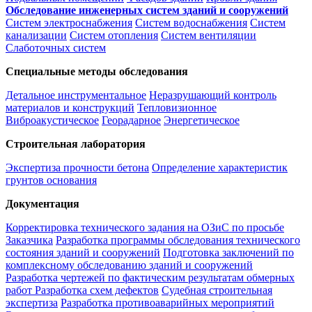
Обследование инженерных систем зданий и сооружений
Систем электроснабжения
Систем водоснабжения
Систем
канализации
Систем отопления
Систем вентиляции
Слаботочных систем
Специальные методы обследования
Детальное инструментальное
Неразрушающий контроль
материалов и конструкций
Тепловизионное
Виброакустическое
Георадарное
Энергетическое
Строительная лаборатория
Экспертиза прочности бетона
Определение характеристик
грунтов основания
Документация
Корректировка технического задания на ОЗиС по просьбе
Заказчика
Разработка программы обследования технического
состояния зданий и сооружений
Подготовка заключений по
комплексному обследованию зданий и сооружений
Разработка чертежей по фактическим результатам обмерных
работ
Разработка схем дефектов
Судебная строительная
экспертиза
Разработка противоаварийных мероприятий