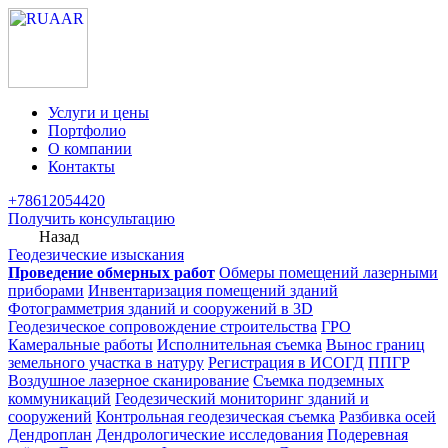
Услуги и цены
Портфолио
О компании
Контакты
+78612054420
Получить консультацию
Назад
Геодезические изыскания
Проведение обмерных работ
Обмеры помещений лазерными
приборами
Инвентаризация помещений зданий
Фотограмметрия зданий и сооружений в 3D
Геодезическое сопровождение строительства
ГРО
Камеральные работы
Исполнительная съемка
Вынос границ
земельного участка в натуру
Регистрация в ИСОГД
ППГР
Воздушное лазерное сканирование
Съемка подземных
коммуникаций
Геодезический мониторинг зданий и
сооружений
Контрольная геодезическая съемка
Разбивка осей
Дендроплан
Дендрологические исследования
Подеревная