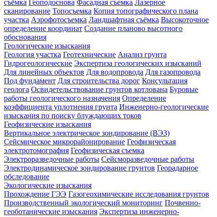
съёмка
Геоподоснова
Фасадная съемка
Лазерное
сканирование
Топосъемка
Копия топографического плана
участка
Аэрофотосъемка
Ландшафтная съёмка
Высокоточное
определение координат
Создание планово высотного
обоснования
Геологические изыскания
Геология участка
Геотехнические
Анализ грунта
Гидрогеологические
Экспертиза геологических изысканий
Для линейных объектов
Для водопровода
Для газопровода
Под фундамент
Для строительства дорог
Консультация
геолога
Освидетельствование грунтов котлована
Буровые
работы геологического назначения
Определение
коэффициента уплотнения грунта
Инженерно-геологические
изыскания по поиску блуждающих токов
Геофизические изыскания
Вертикальное электрическое зондирование (ВЭЗ)
Сейсмическое микрорайонирование
Геофизическая
электротомография
Геофизическая съемка
Электроразведочные работы
Сейсморазведочные работы
Электродинамическое зондирование грунтов
Георадарное
обследование
Экологические изыскания
Прохождение ГЭЭ
Газогеохимические исследования грунтов
Производственный экологический мониторинг
Почвенно-
геоботанические изыскания
Экспертиза инженерно-