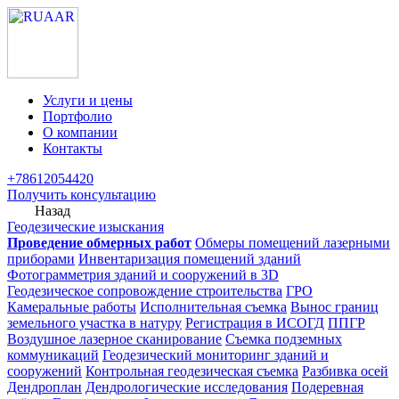
Услуги и цены
Портфолио
О компании
Контакты
+78612054420
Получить консультацию
Назад
Геодезические изыскания
Проведение обмерных работ
Обмеры помещений лазерными
приборами
Инвентаризация помещений зданий
Фотограмметрия зданий и сооружений в 3D
Геодезическое сопровождение строительства
ГРО
Камеральные работы
Исполнительная съемка
Вынос границ
земельного участка в натуру
Регистрация в ИСОГД
ППГР
Воздушное лазерное сканирование
Съемка подземных
коммуникаций
Геодезический мониторинг зданий и
сооружений
Контрольная геодезическая съемка
Разбивка осей
Дендроплан
Дендрологические исследования
Подеревная