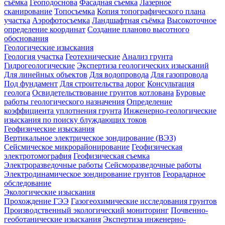
съёмка
Геоподоснова
Фасадная съемка
Лазерное
сканирование
Топосъемка
Копия топографического плана
участка
Аэрофотосъемка
Ландшафтная съёмка
Высокоточное
определение координат
Создание планово высотного
обоснования
Геологические изыскания
Геология участка
Геотехнические
Анализ грунта
Гидрогеологические
Экспертиза геологических изысканий
Для линейных объектов
Для водопровода
Для газопровода
Под фундамент
Для строительства дорог
Консультация
геолога
Освидетельствование грунтов котлована
Буровые
работы геологического назначения
Определение
коэффициента уплотнения грунта
Инженерно-геологические
изыскания по поиску блуждающих токов
Геофизические изыскания
Вертикальное электрическое зондирование (ВЭЗ)
Сейсмическое микрорайонирование
Геофизическая
электротомография
Геофизическая съемка
Электроразведочные работы
Сейсморазведочные работы
Электродинамическое зондирование грунтов
Георадарное
обследование
Экологические изыскания
Прохождение ГЭЭ
Газогеохимические исследования грунтов
Производственный экологический мониторинг
Почвенно-
геоботанические изыскания
Экспертиза инженерно-