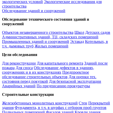
экологических условий
Экологические исследования для
строительства
Обследование зданий и сооружений
Обследование технического состояния зданий и
сооружений
Объектов незавершенного строительства
Школ
Детских садов
Административных зданий, ТЦ, складских помещений
Промышленных зданий и сооружений
Эстакад
Котельных, в
т.ч. дымовых труб
Жилых помещений
Цели обследования
Для реконструкции
Для капитального ремонта
Зданий после
пожара
Для сноса
Обследование дефектов в зданиях,
сооружениях и в их конструкциях
Предпроектное
обследование строительных объектов
Для оценки тех.
состояния перед покупкой
Для безопасной эксплуатации
Аварийных зданий
По предписанию прокуратуры
Строительные конструкции
Железобетонных монолитных конструкций
Стен
Перекрытий
здания
Фундамента, в т.ч. в шурфах с отбором проб грунтов
Подвальных помещений
Фасадов зданий
Кровли здания