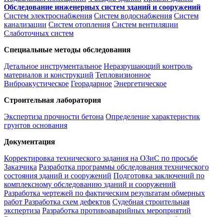
Обследование инженерных систем зданий и сооружений
Систем электроснабжения
Систем водоснабжения
Систем
канализации
Систем отопления
Систем вентиляции
Слаботочных систем
Специальные методы обследования
Детальное инструментальное
Неразрушающий контроль
материалов и конструкций
Тепловизионное
Виброакустическое
Георадарное
Энергетическое
Строительная лаборатория
Экспертиза прочности бетона
Определение характеристик
грунтов основания
Документация
Корректировка технического задания на ОЗиС по просьбе
Заказчика
Разработка программы обследования технического
состояния зданий и сооружений
Подготовка заключений по
комплексному обследованию зданий и сооружений
Разработка чертежей по фактическим результатам обмерных
работ
Разработка схем дефектов
Судебная строительная
экспертиза
Разработка противоаварийных мероприятий