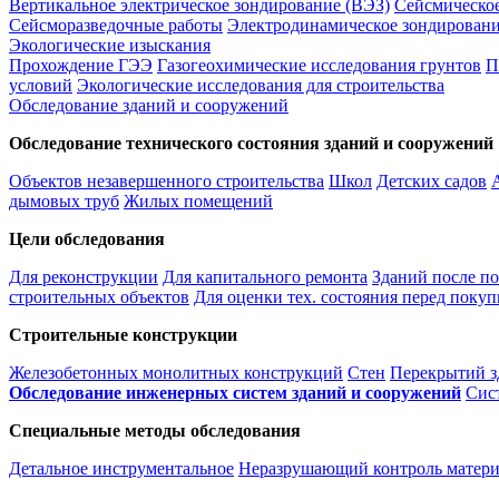
Вертикальное электрическое зондирование (ВЭЗ)
Сейсмическо
Сейсморазведочные работы
Электродинамическое зондировани
Экологические изыскания
Прохождение ГЭЭ
Газогеохимические исследования грунтов
П
условий
Экологические исследования для строительства
Обследование зданий и сооружений
Обследование технического состояния зданий и сооружений
Объектов незавершенного строительства
Школ
Детских садов
дымовых труб
Жилых помещений
Цели обследования
Для реконструкции
Для капитального ремонта
Зданий после п
строительных объектов
Для оценки тех. состояния перед покуп
Строительные конструкции
Железобетонных монолитных конструкций
Стен
Перекрытий з
Обследование инженерных систем зданий и сооружений
Сис
Специальные методы обследования
Детальное инструментальное
Неразрушающий контроль матери