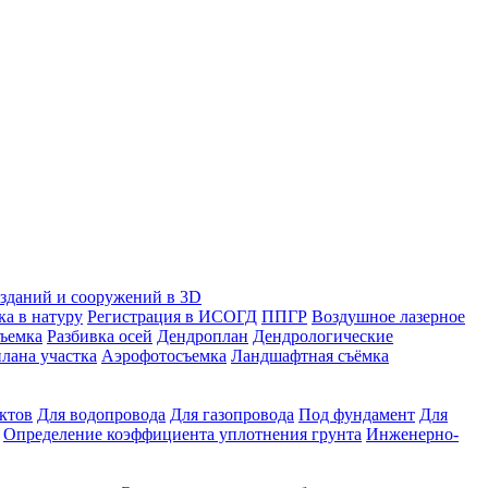
зданий и сооружений в 3D
ка в натуру
Регистрация в ИСОГД
ППГР
Воздушное лазерное
съемка
Разбивка осей
Дендроплан
Дендрологические
лана участка
Аэрофотосъемка
Ландшафтная съёмка
ктов
Для водопровода
Для газопровода
Под фундамент
Для
Определение коэффициента уплотнения грунта
Инженерно-