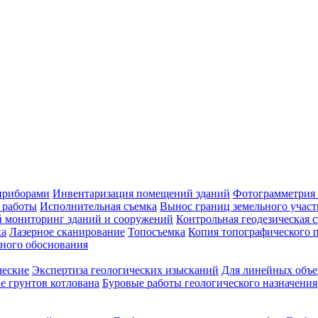
приборами
Инвентаризация помещений зданий
Фотограмметрия 
 работы
Исполнительная съемка
Вынос границ земельного участ
й мониторинг зданий и сооружений
Контрольная геодезическая 
ка
Лазерное сканирование
Топосъемка
Копия топографического п
ного обоснования
ческие
Экспертиза геологических изысканий
Для линейных объе
е грунтов котлована
Буровые работы геологического назначения