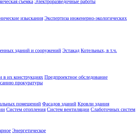
зическая съемка
Электроразведочные работы
нические изыскания
Экспертиза инженерно-экологических
нных зданий и сооружений
Эстакад
Котельных, в т.ч.
и в их конструкциях
Предпроектное обследование
санию прокуратуры
альных помещений
Фасадов зданий
Кровли здания
ции
Систем отопления
Систем вентиляции
Слаботочных систем
арное
Энергетическое