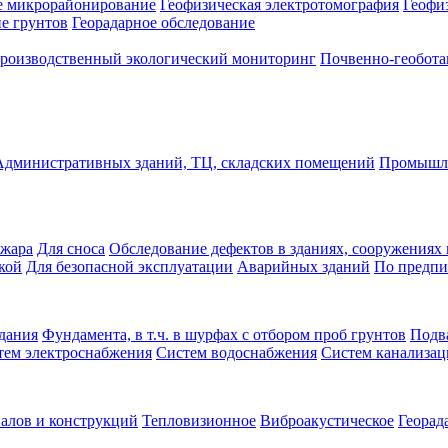
е микрорайонирование
Геофизическая электротомография
Геофи
е грунтов
Георадарное обследование
роизводственный экологический мониторинг
Почвенно-геобота
Административных зданий, ТЦ, складских помещений
Промышле
ожара
Для сноса
Обследование дефектов в зданиях, сооружениях 
кой
Для безопасной эксплуатации
Аварийных зданий
По предпи
дания
Фундамента, в т.ч. в шурфах с отбором проб грунтов
Подв
тем электроснабжения
Систем водоснабжения
Систем канализа
алов и конструкций
Тепловизионное
Виброакустическое
Георад