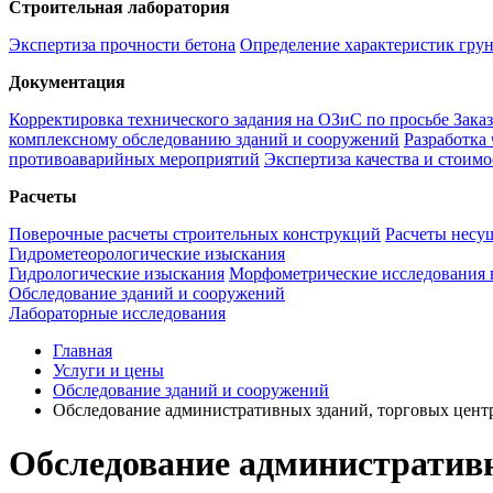
Строительная лаборатория
Экспертиза прочности бетона
Определение характеристик гру
Документация
Корректировка технического задания на ОЗиС по просьбе Зака
комплексному обследованию зданий и сооружений
Разработка
противоаварийных мероприятий
Экспертиза качества и стоим
Расчеты
Поверочные расчеты строительных конструкций
Расчеты несу
Гидрометеорологические изыскания
Гидрологические изыскания
Морфометрические исследования 
Обследование зданий и сооружений
Лабораторные исследования
Главная
Услуги и цены
Обследование зданий и сооружений
Обследование административных зданий, торговых центр
Обследование административн