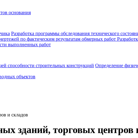
нтов основания
зчика
Разработка программы обследования технического состоян
 чертежей по фактическим результатам обмерных работ
Разработк
ости выполненных работ
щей способности строительных конструкций
Определение физиче
водных объектов
ов и складов
ых зданий, торговых центров 