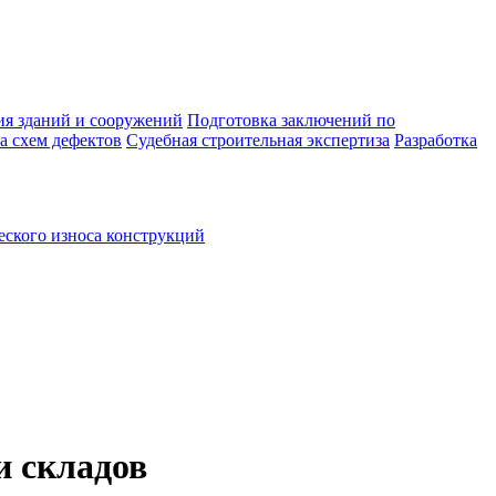
ия зданий и сооружений
Подготовка заключений по
а схем дефектов
Судебная строительная экспертиза
Разработка
ского износа конструкций
и складов