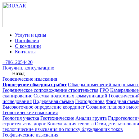
Услуги и цены
Портфолио
О компании
Контакты
+78612054420
Получить консультацию
Назад
Геодезические изыскания
Проведение обмерных работ
Обмеры помещений лазерными 
Геодезическое сопровождение строительства
ГРО
Камеральные
сканирование
Съемка подземных коммуникаций
Геодезически
исследования
Подеревная съёмка
Геоподоснова
Фасадная съем
Высокоточное определение координат
Создание планово высот
Геологические изыскания
Геология участка
Геотехнические
Анализ грунта
Гидрогеологи
строительства дорог
Консультация геолога
Освидетельствовани
геологические изыскания по поиску блуждающих токов
Геофизические изыскания