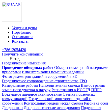
Услуги и цены
Портфолио
О компании
Контакты
+78612054420
Получить консультацию
Назад
Геодезические изыскания
Проведение обмерных работ
Обмеры помещений лазерными
приборами
Инвентаризация помещений зданий
Фотограмметрия зданий и сооружений в 3D
Геодезическое сопровождение строительства
ГРО
Камеральные работы
Исполнительная съемка
Вынос границ
земельного участка в натуру
Регистрация в ИСОГД
ППГР
Воздушное лазерное сканирование
Съемка подземных
коммуникаций
Геодезический мониторинг зданий и
сооружений
Контрольная геодезическая съемка
Разбивка осей
Дендроплан
Дендрологические исследования
Подеревная