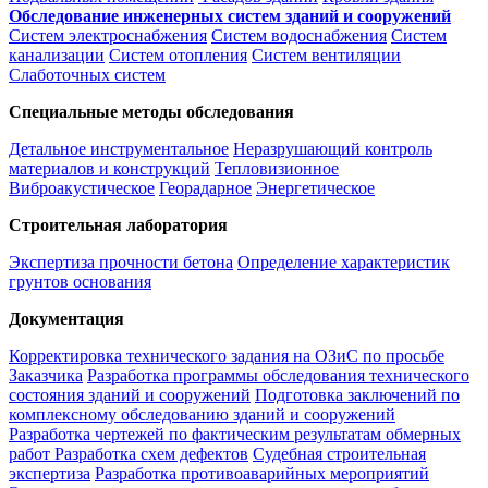
Обследование инженерных систем зданий и сооружений
Систем электроснабжения
Систем водоснабжения
Систем
канализации
Систем отопления
Систем вентиляции
Слаботочных систем
Специальные методы обследования
Детальное инструментальное
Неразрушающий контроль
материалов и конструкций
Тепловизионное
Виброакустическое
Георадарное
Энергетическое
Строительная лаборатория
Экспертиза прочности бетона
Определение характеристик
грунтов основания
Документация
Корректировка технического задания на ОЗиС по просьбе
Заказчика
Разработка программы обследования технического
состояния зданий и сооружений
Подготовка заключений по
комплексному обследованию зданий и сооружений
Разработка чертежей по фактическим результатам обмерных
работ
Разработка схем дефектов
Судебная строительная
экспертиза
Разработка противоаварийных мероприятий