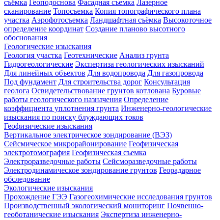
съёмка
Геоподоснова
Фасадная съемка
Лазерное
сканирование
Топосъемка
Копия топографического плана
участка
Аэрофотосъемка
Ландшафтная съёмка
Высокоточное
определение координат
Создание планово высотного
обоснования
Геологические изыскания
Геология участка
Геотехнические
Анализ грунта
Гидрогеологические
Экспертиза геологических изысканий
Для линейных объектов
Для водопровода
Для газопровода
Под фундамент
Для строительства дорог
Консультация
геолога
Освидетельствование грунтов котлована
Буровые
работы геологического назначения
Определение
коэффициента уплотнения грунта
Инженерно-геологические
изыскания по поиску блуждающих токов
Геофизические изыскания
Вертикальное электрическое зондирование (ВЭЗ)
Сейсмическое микрорайонирование
Геофизическая
электротомография
Геофизическая съемка
Электроразведочные работы
Сейсморазведочные работы
Электродинамическое зондирование грунтов
Георадарное
обследование
Экологические изыскания
Прохождение ГЭЭ
Газогеохимические исследования грунтов
Производственный экологический мониторинг
Почвенно-
геоботанические изыскания
Экспертиза инженерно-