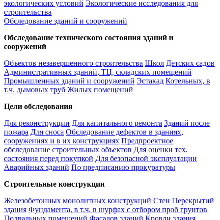
экологических условий
Экологические исследования для
строительства
Обследование зданий и сооружений
Обследование технического состояния зданий и
сооружений
Объектов незавершенного строительства
Школ
Детских садов
Административных зданий, ТЦ, складских помещений
Промышленных зданий и сооружений
Эстакад
Котельных, в
т.ч. дымовых труб
Жилых помещений
Цели обследования
Для реконструкции
Для капитального ремонта
Зданий после
пожара
Для сноса
Обследование дефектов в зданиях,
сооружениях и в их конструкциях
Предпроектное
обследование строительных объектов
Для оценки тех.
состояния перед покупкой
Для безопасной эксплуатации
Аварийных зданий
По предписанию прокуратуры
Строительные конструкции
Железобетонных монолитных конструкций
Стен
Перекрытий
здания
Фундамента, в т.ч. в шурфах с отбором проб грунтов
Подвальных помещений
Фасадов зданий
Кровли здания