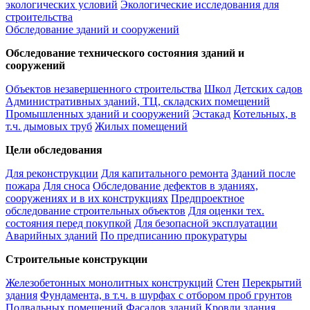
экологических условий
Экологические исследования для
строительства
Обследование зданий и сооружений
Обследование технического состояния зданий и
сооружений
Объектов незавершенного строительства
Школ
Детских садов
Административных зданий, ТЦ, складских помещений
Промышленных зданий и сооружений
Эстакад
Котельных, в
т.ч. дымовых труб
Жилых помещений
Цели обследования
Для реконструкции
Для капитального ремонта
Зданий после
пожара
Для сноса
Обследование дефектов в зданиях,
сооружениях и в их конструкциях
Предпроектное
обследование строительных объектов
Для оценки тех.
состояния перед покупкой
Для безопасной эксплуатации
Аварийных зданий
По предписанию прокуратуры
Строительные конструкции
Железобетонных монолитных конструкций
Стен
Перекрытий
здания
Фундамента, в т.ч. в шурфах с отбором проб грунтов
Подвальных помещений
Фасадов зданий
Кровли здания