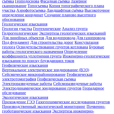
съёмка
Геоподоснова
Фасадная съемка
Лазерное
сканирование
Топосъемка
Копия топографического плана
участка
Аэрофотосъемка
Ландшафтная съёмка
Высокоточное
определение координат
Создание планово высотного
обоснования
Геологические изыскания
Геология участка
Геотехнические
Анализ грунта
Гидрогеологические
Экспертиза геологических изысканий
Для линейных объектов
Для водопровода
Для газопровода
Под фундамент
Для строительства дорог
Консультация
геолога
Освидетельствование грунтов котлована
Буровые
работы геологического назначения
Определение
коэффициента уплотнения грунта
Инженерно-геологические
изыскания по поиску блуждающих токов
Геофизические изыскания
Вертикальное электрическое зондирование (ВЭЗ)
Сейсмическое микрорайонирование
Геофизическая
электротомография
Геофизическая съемка
Электроразведочные работы
Сейсморазведочные работы
Электродинамическое зондирование грунтов
Георадарное
обследование
Экологические изыскания
Прохождение ГЭЭ
Газогеохимические исследования грунтов
Производственный экологический мониторинг
Почвенно-
геоботанические изыскания
Экспертиза инженерно-