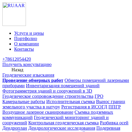
Услуги и цены
Портфолио
О компании
Контакты
+78612054420
Получить консультацию
Назад
Геодезические изыскания
Проведение обмерных работ
Обмеры помещений лазерными
приборами
Инвентаризация помещений зданий
Фотограмметрия зданий и сооружений в 3D
Геодезическое сопровождение строительства
ГРО
Камеральные работы
Исполнительная съемка
Вынос границ
земельного участка в натуру
Регистрация в ИСОГД
ППГР
Воздушное лазерное сканирование
Съемка подземных
коммуникаций
Геодезический мониторинг зданий и
сооружений
Контрольная геодезическая съемка
Разбивка осей
Дендроплан
Дендрологические исследования
Подеревная