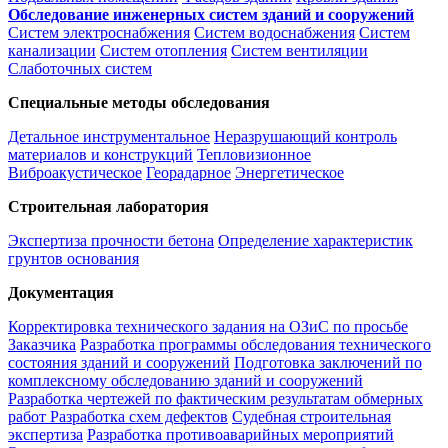
Обследование инженерных систем зданий и сооружений
Систем электроснабжения
Систем водоснабжения
Систем
канализации
Систем отопления
Систем вентиляции
Слаботочных систем
Специальные методы обследования
Детальное инструментальное
Неразрушающий контроль
материалов и конструкций
Тепловизионное
Виброакустическое
Георадарное
Энергетическое
Строительная лаборатория
Экспертиза прочности бетона
Определение характеристик
грунтов основания
Документация
Корректировка технического задания на ОЗиС по просьбе
Заказчика
Разработка программы обследования технического
состояния зданий и сооружений
Подготовка заключений по
комплексному обследованию зданий и сооружений
Разработка чертежей по фактическим результатам обмерных
работ
Разработка схем дефектов
Судебная строительная
экспертиза
Разработка противоаварийных мероприятий