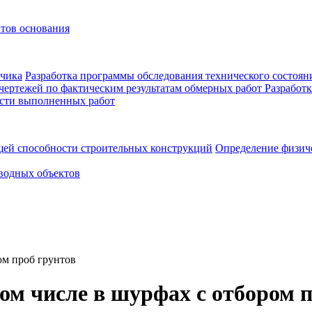
нтов основания
зчика
Разработка программы обследования технического состоян
 чертежей по фактическим результатам обмерных работ
Разработк
ости выполненных работ
щей способности строительных конструкций
Определение физиче
водных объектов
ом проб грунтов
ом числе в шурфах с отбором 