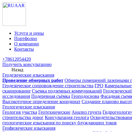
Услуги и цены
Портфолио
О компании
Контакты
+78612054420
Получить консультацию
Назад
Геодезические изыскания
Проведение обмерных работ
Обмеры помещений лазерными 
Геодезическое сопровождение строительства
ГРО
Камеральные
сканирование
Съемка подземных коммуникаций
Геодезически
исследования
Подеревная съёмка
Геоподоснова
Фасадная съем
Высокоточное определение координат
Создание планово высот
Геологические изыскания
Геология участка
Геотехнические
Анализ грунта
Гидрогеологи
строительства дорог
Консультация геолога
Освидетельствовани
геологические изыскания по поиску блуждающих токов
Геофизические изыскания