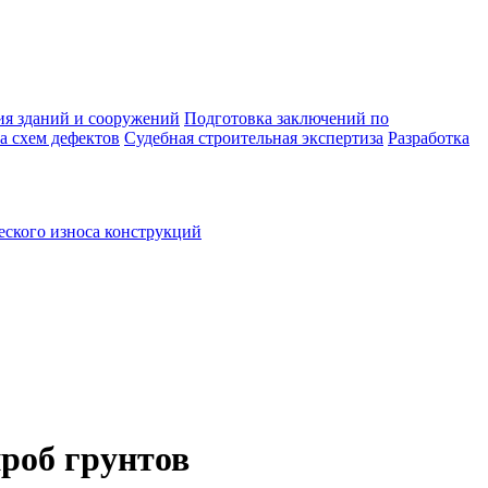
ия зданий и сооружений
Подготовка заключений по
а схем дефектов
Судебная строительная экспертиза
Разработка
ского износа конструкций
проб грунтов