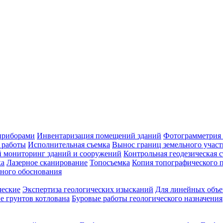
приборами
Инвентаризация помещений зданий
Фотограмметрия 
 работы
Исполнительная съемка
Вынос границ земельного участ
й мониторинг зданий и сооружений
Контрольная геодезическая 
ка
Лазерное сканирование
Топосъемка
Копия топографического п
ного обоснования
ческие
Экспертиза геологических изысканий
Для линейных объе
е грунтов котлована
Буровые работы геологического назначения