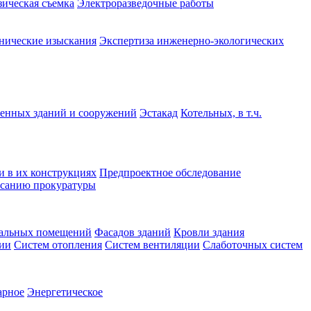
зическая съемка
Электроразведочные работы
нические изыскания
Экспертиза инженерно-экологических
нных зданий и сооружений
Эстакад
Котельных, в т.ч.
и в их конструкциях
Предпроектное обследование
санию прокуратуры
альных помещений
Фасадов зданий
Кровли здания
ции
Систем отопления
Систем вентиляции
Слаботочных систем
арное
Энергетическое