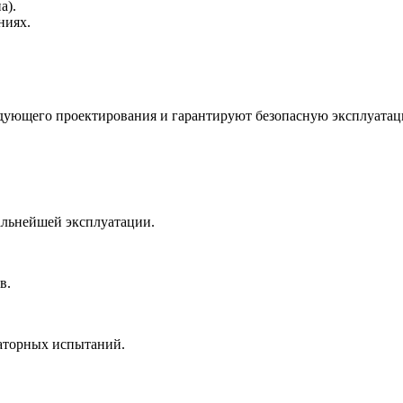
а).
ниях.
дующего проектирования и гарантируют безопасную эксплуатац
альнейшей эксплуатации.
в.
раторных испытаний.