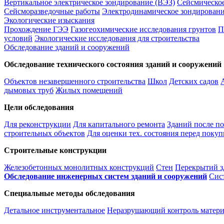
Вертикальное электрическое зондирование (ВЭЗ)
Сейсмическо
Сейсморазведочные работы
Электродинамическое зондировани
Экологические изыскания
Прохождение ГЭЭ
Газогеохимические исследования грунтов
П
условий
Экологические исследования для строительства
Обследование зданий и сооружений
Обследование технического состояния зданий и сооружений
Объектов незавершенного строительства
Школ
Детских садов
дымовых труб
Жилых помещений
Цели обследования
Для реконструкции
Для капитального ремонта
Зданий после п
строительных объектов
Для оценки тех. состояния перед покуп
Строительные конструкции
Железобетонных монолитных конструкций
Стен
Перекрытий з
Обследование инженерных систем зданий и сооружений
Сис
Специальные методы обследования
Детальное инструментальное
Неразрушающий контроль матери