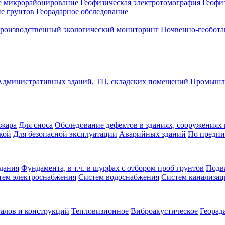
е микрорайонирование
Геофизическая электротомография
Геофи
е грунтов
Георадарное обследование
роизводственный экологический мониторинг
Почвенно-геобота
Административных зданий, ТЦ, складских помещений
Промышле
ожара
Для сноса
Обследование дефектов в зданиях, сооружениях 
кой
Для безопасной эксплуатации
Аварийных зданий
По предпи
дания
Фундамента, в т.ч. в шурфах с отбором проб грунтов
Подв
тем электроснабжения
Систем водоснабжения
Систем канализа
алов и конструкций
Тепловизионное
Виброакустическое
Георад