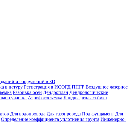
зданий и сооружений в 3D
ка в натуру
Регистрация в ИСОГД
ППГР
Воздушное лазерное
съемка
Разбивка осей
Дендроплан
Дендрологические
лана участка
Аэрофотосъемка
Ландшафтная съёмка
ктов
Для водопровода
Для газопровода
Под фундамент
Для
Определение коэффициента уплотнения грунта
Инженерно-