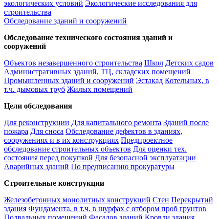
экологических условий
Экологические исследования для
строительства
Обследование зданий и сооружений
Обследование технического состояния зданий и
сооружений
Объектов незавершенного строительства
Школ
Детских садов
Административных зданий, ТЦ, складских помещений
Промышленных зданий и сооружений
Эстакад
Котельных, в
т.ч. дымовых труб
Жилых помещений
Цели обследования
Для реконструкции
Для капитального ремонта
Зданий после
пожара
Для сноса
Обследование дефектов в зданиях,
сооружениях и в их конструкциях
Предпроектное
обследование строительных объектов
Для оценки тех.
состояния перед покупкой
Для безопасной эксплуатации
Аварийных зданий
По предписанию прокуратуры
Строительные конструкции
Железобетонных монолитных конструкций
Стен
Перекрытий
здания
Фундамента, в т.ч. в шурфах с отбором проб грунтов
Подвальных помещений
Фасадов зданий
Кровли здания