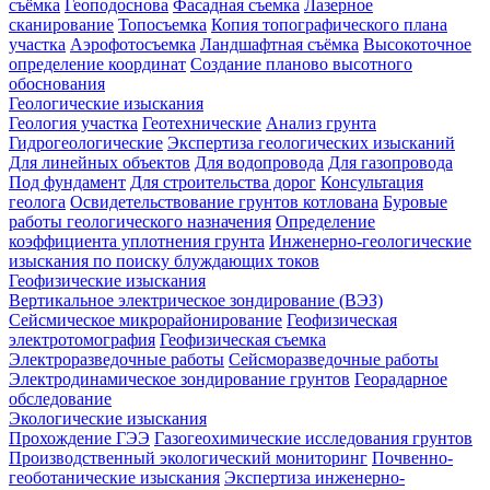
съёмка
Геоподоснова
Фасадная съемка
Лазерное
сканирование
Топосъемка
Копия топографического плана
участка
Аэрофотосъемка
Ландшафтная съёмка
Высокоточное
определение координат
Создание планово высотного
обоснования
Геологические изыскания
Геология участка
Геотехнические
Анализ грунта
Гидрогеологические
Экспертиза геологических изысканий
Для линейных объектов
Для водопровода
Для газопровода
Под фундамент
Для строительства дорог
Консультация
геолога
Освидетельствование грунтов котлована
Буровые
работы геологического назначения
Определение
коэффициента уплотнения грунта
Инженерно-геологические
изыскания по поиску блуждающих токов
Геофизические изыскания
Вертикальное электрическое зондирование (ВЭЗ)
Сейсмическое микрорайонирование
Геофизическая
электротомография
Геофизическая съемка
Электроразведочные работы
Сейсморазведочные работы
Электродинамическое зондирование грунтов
Георадарное
обследование
Экологические изыскания
Прохождение ГЭЭ
Газогеохимические исследования грунтов
Производственный экологический мониторинг
Почвенно-
геоботанические изыскания
Экспертиза инженерно-