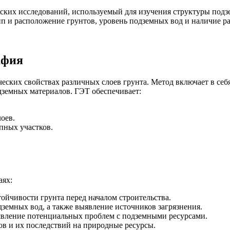
еских исследований, используемый для изучения структуры под
ип и расположение грунтов, уровень подземных вод и наличие р
афия
еских свойствах различных слоев грунта. Метод включает в себ
дземных материалов. ГЭТ обеспечивает:
оев.
пных участков.
аях:
ойчивости грунта перед началом строительства.
дземных вод, а также выявление источников загрязнения.
явление потенциальных проблем с подземными ресурсами.
ов и их последствий на природные ресурсы.