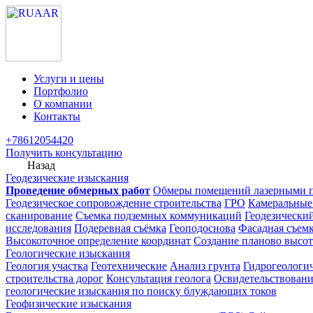
Услуги и цены
Портфолио
О компании
Контакты
+78612054420
Получить консультацию
Назад
Геодезические изыскания
Проведение обмерных работ
Обмеры помещений лазерными 
Геодезическое сопровождение строительства
ГРО
Камеральные
сканирование
Съемка подземных коммуникаций
Геодезически
исследования
Подеревная съёмка
Геоподоснова
Фасадная съем
Высокоточное определение координат
Создание планово высот
Геологические изыскания
Геология участка
Геотехнические
Анализ грунта
Гидрогеологи
строительства дорог
Консультация геолога
Освидетельствовани
геологические изыскания по поиску блуждающих токов
Геофизические изыскания