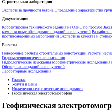
Строительная лаборатория
Экспертиза прочности бетона
Определение характеристик гру
Документация
Корректировка технического задания на ОЗиС по просьбе Зака
комплексному обследованию зданий и сооружений
Разработка
противоаварийных мероприятий
Экспертиза качества и стоим
Расчеты
Поверочные расчеты строительных конструкций
Расчеты несу
Гидрометеорологические изыскания
Гидрологические изыскания
Морфометрические исследования 
Обследование зданий и сооружений
Лабораторные исследования
Главная
Услуги и цены
Инженерно-геофизические исследования
Геофизическая электротомография
Геофизическая электротомог