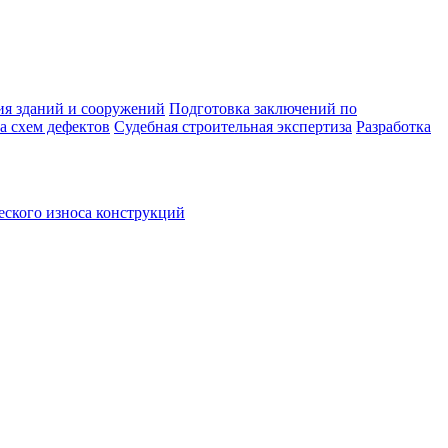
ия зданий и сооружений
Подготовка заключений по
а схем дефектов
Судебная строительная экспертиза
Разработка
ского износа конструкций