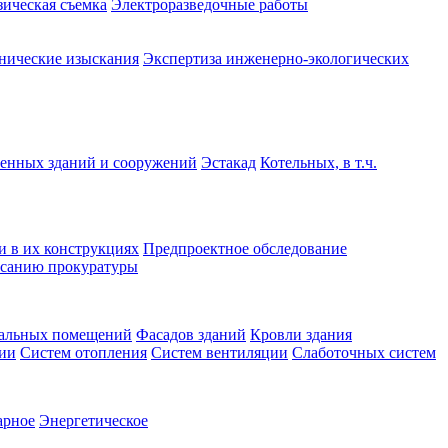
зическая съемка
Электроразведочные работы
нические изыскания
Экспертиза инженерно-экологических
нных зданий и сооружений
Эстакад
Котельных, в т.ч.
и в их конструкциях
Предпроектное обследование
санию прокуратуры
альных помещений
Фасадов зданий
Кровли здания
ции
Систем отопления
Систем вентиляции
Слаботочных систем
арное
Энергетическое