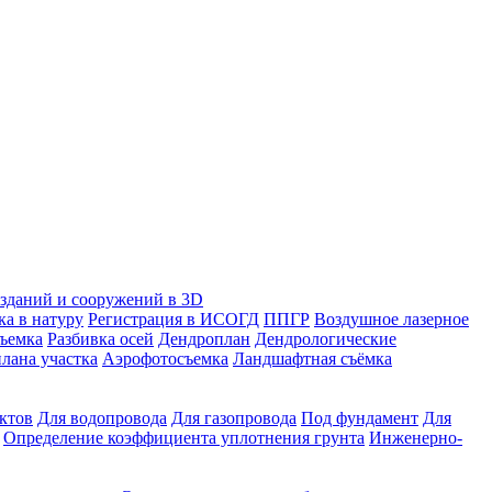
зданий и сооружений в 3D
ка в натуру
Регистрация в ИСОГД
ППГР
Воздушное лазерное
съемка
Разбивка осей
Дендроплан
Дендрологические
лана участка
Аэрофотосъемка
Ландшафтная съёмка
ктов
Для водопровода
Для газопровода
Под фундамент
Для
Определение коэффициента уплотнения грунта
Инженерно-