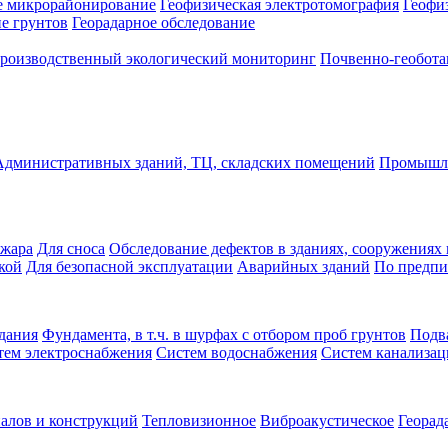
е микрорайонирование
Геофизическая электротомография
Геофи
е грунтов
Георадарное обследование
роизводственный экологический мониторинг
Почвенно-геобота
Административных зданий, ТЦ, складских помещений
Промышле
ожара
Для сноса
Обследование дефектов в зданиях, сооружениях 
кой
Для безопасной эксплуатации
Аварийных зданий
По предпи
дания
Фундамента, в т.ч. в шурфах с отбором проб грунтов
Подв
тем электроснабжения
Систем водоснабжения
Систем канализа
алов и конструкций
Тепловизионное
Виброакустическое
Георад