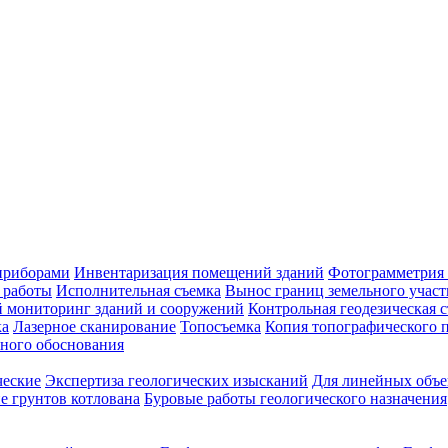
приборами
Инвентаризация помещений зданий
Фотограмметрия 
 работы
Исполнительная съемка
Вынос границ земельного участ
й мониторинг зданий и сооружений
Контрольная геодезическая 
ка
Лазерное сканирование
Топосъемка
Копия топографического п
ного обоснования
ческие
Экспертиза геологических изысканий
Для линейных объе
е грунтов котлована
Буровые работы геологического назначения