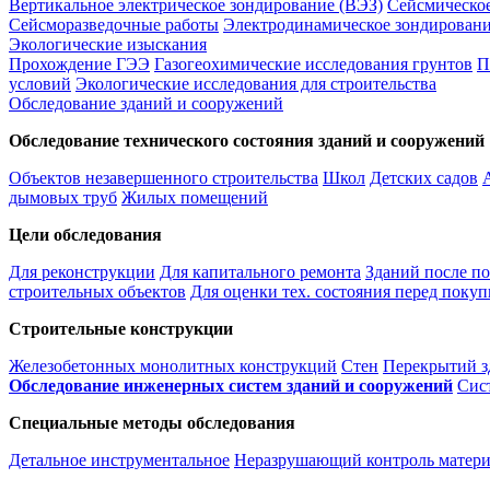
Вертикальное электрическое зондирование (ВЭЗ)
Сейсмическо
Сейсморазведочные работы
Электродинамическое зондировани
Экологические изыскания
Прохождение ГЭЭ
Газогеохимические исследования грунтов
П
условий
Экологические исследования для строительства
Обследование зданий и сооружений
Обследование технического состояния зданий и сооружений
Объектов незавершенного строительства
Школ
Детских садов
дымовых труб
Жилых помещений
Цели обследования
Для реконструкции
Для капитального ремонта
Зданий после п
строительных объектов
Для оценки тех. состояния перед покуп
Строительные конструкции
Железобетонных монолитных конструкций
Стен
Перекрытий з
Обследование инженерных систем зданий и сооружений
Сис
Специальные методы обследования
Детальное инструментальное
Неразрушающий контроль матери