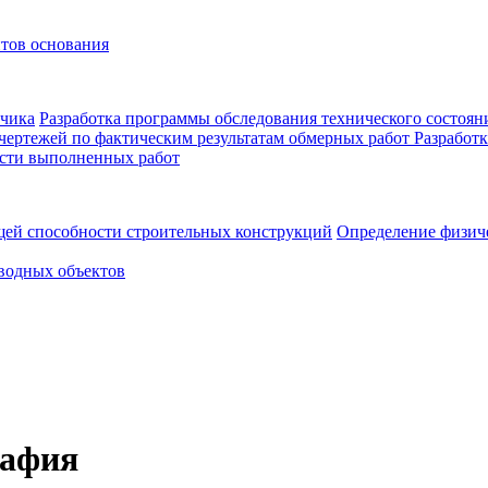
нтов основания
зчика
Разработка программы обследования технического состоян
 чертежей по фактическим результатам обмерных работ
Разработк
ости выполненных работ
щей способности строительных конструкций
Определение физиче
водных объектов
рафия