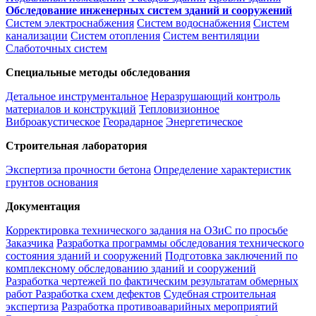
Обследование инженерных систем зданий и сооружений
Систем электроснабжения
Систем водоснабжения
Систем
канализации
Систем отопления
Систем вентиляции
Слаботочных систем
Специальные методы обследования
Детальное инструментальное
Неразрушающий контроль
материалов и конструкций
Тепловизионное
Виброакустическое
Георадарное
Энергетическое
Строительная лаборатория
Экспертиза прочности бетона
Определение характеристик
грунтов основания
Документация
Корректировка технического задания на ОЗиС по просьбе
Заказчика
Разработка программы обследования технического
состояния зданий и сооружений
Подготовка заключений по
комплексному обследованию зданий и сооружений
Разработка чертежей по фактическим результатам обмерных
работ
Разработка схем дефектов
Судебная строительная
экспертиза
Разработка противоаварийных мероприятий