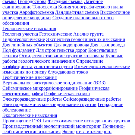
съёмка
Геоподоснова
Фасадная съемка
Лазерное
сканирование
Топосъемка
Копия топографического плана
участка
Аэрофотосъемка
Ландшафтная съёмка
Высокоточное
определение координат
Создание планово высотного
обоснования
Геологические изыскания
Геология участка
Геотехнические
Анализ грунта
Гидрогеологические
Экспертиза геологических изысканий
Для линейных объектов
Для водопровода
Для газопровода
Под фундамент
Для строительства дорог
Консультация
геолога
Освидетельствование грунтов котлована
Буровые
работы геологического назначения
Определение
коэффициента уплотнения грунта
Инженерно-геологические
изыскания по поиску блуждающих токов
Геофизические изыскания
Вертикальное электрическое зондирование (ВЭЗ)
Сейсмическое микрорайонирование
Геофизическая
электротомография
Геофизическая съемка
Электроразведочные работы
Сейсморазведочные работы
Электродинамическое зондирование грунтов
Георадарное
обследование
Экологические изыскания
Прохождение ГЭЭ
Газогеохимические исследования грунтов
Производственный экологический мониторинг
Почвенно-
геоботанические изыскания
Экспертиза инженерно-