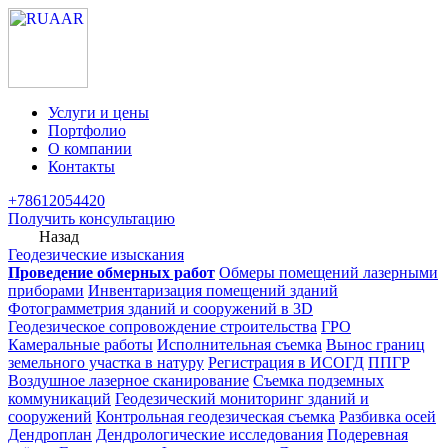
Услуги и цены
Портфолио
О компании
Контакты
+78612054420
Получить консультацию
Назад
Геодезические изыскания
Проведение обмерных работ
Обмеры помещений лазерными
приборами
Инвентаризация помещений зданий
Фотограмметрия зданий и сооружений в 3D
Геодезическое сопровождение строительства
ГРО
Камеральные работы
Исполнительная съемка
Вынос границ
земельного участка в натуру
Регистрация в ИСОГД
ППГР
Воздушное лазерное сканирование
Съемка подземных
коммуникаций
Геодезический мониторинг зданий и
сооружений
Контрольная геодезическая съемка
Разбивка осей
Дендроплан
Дендрологические исследования
Подеревная