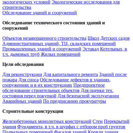
экологических условий
Экологические исследования для
строительства
Обследование зданий и сооружений
Обследование технического состояния зданий и
сооружений
Объектов незавершенного строительства
Школ
Детских садов
Административных зданий, ТЦ, складских помещений
Промышленных зданий и сооружений
Эстакад
Котельных, в
т.ч. дымовых труб
Жилых помещений
Цели обследования
Для реконструкции
Для капитального ремонта
Зданий после
пожара
Для сноса
Обследование дефектов в зданиях,
сооружениях и в их конструкциях
Предпроектное
обследование строительных объектов
Для оценки тех.
состояния перед покупкой
Для безопасной эксплуатации
Аварийных зданий
По предписанию прокуратуры
Строительные конструкции
Железобетонных монолитных конструкций
Стен
Перекрытий
здания
Фундамента, в т.ч. в шурфах с отбором проб грунтов
Подвальных помещений
Фасадов зданий
Кровли здания