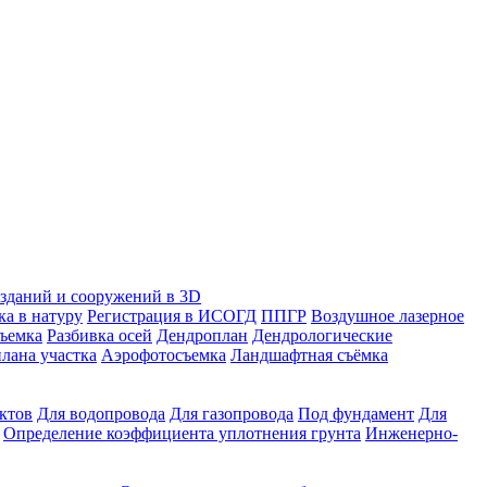
зданий и сооружений в 3D
ка в натуру
Регистрация в ИСОГД
ППГР
Воздушное лазерное
съемка
Разбивка осей
Дендроплан
Дендрологические
лана участка
Аэрофотосъемка
Ландшафтная съёмка
ктов
Для водопровода
Для газопровода
Под фундамент
Для
Определение коэффициента уплотнения грунта
Инженерно-