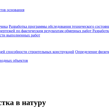
нтов основания
зчика
Разработка программы обследования технического состоян
 чертежей по фактическим результатам обмерных работ
Разработк
ости выполненных работ
щей способности строительных конструкций
Определение физиче
водных объектов
стка в натуру