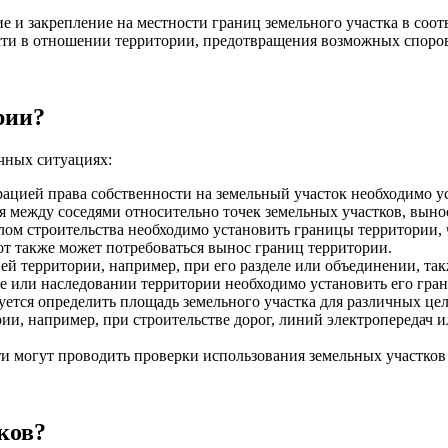
е и закрепление на местности границ земельного участка в со
ти в отношении территории, предотвращения возможных споров 
рии?
ичных ситуациях:
ацией права собственности на земельный участок необходимо ус
 между соседями относительно точек земельных участков, выно
лом строительства необходимо установить границы территории,
т также может потребоваться вынос границ территории.
ей территории, например, при его разделе или объединении, так
е или наследовании территории необходимо установить его гран
ется определить площадь земельного участка для различных целе
и, например, при строительстве дорог, линий электропередач и
 могут проводить проверки использования земельных участков 
ков?