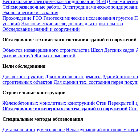
Вертикальное электрическое зондирование (ВЭЗ)
Сейсмическо
Сейсморазведочные работы
Электродинамическое зондировани
Экологические изыскания
Прохождение ГЭЭ
Газогеохимические исследования грунтов
П
условий
Экологические исследования для строительства
Обследование зданий и сооружений
Обследование технического состояния зданий и сооружений
Объектов незавершенного строительства
Школ
Детских садов
дымовых труб
Жилых помещений
Цели обследования
Для реконструкции
Для капитального ремонта
Зданий после п
строительных объектов
Для оценки тех. состояния перед покуп
Строительные конструкции
Железобетонных монолитных конструкций
Стен
Перекрытий з
Обследование инженерных систем зданий и сооружений
Сис
Специальные методы обследования
Детальное инструментальное
Неразрушающий контроль матери