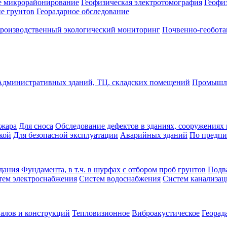
е микрорайонирование
Геофизическая электротомография
Геофи
е грунтов
Георадарное обследование
роизводственный экологический мониторинг
Почвенно-геобота
Административных зданий, ТЦ, складских помещений
Промышле
ожара
Для сноса
Обследование дефектов в зданиях, сооружениях 
кой
Для безопасной эксплуатации
Аварийных зданий
По предпи
дания
Фундамента, в т.ч. в шурфах с отбором проб грунтов
Подв
тем электроснабжения
Систем водоснабжения
Систем канализа
алов и конструкций
Тепловизионное
Виброакустическое
Георад