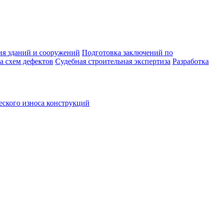
ия зданий и сооружений
Подготовка заключений по
а схем дефектов
Судебная строительная экспертиза
Разработка
ского износа конструкций