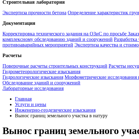
Строительная лаборатория
Экспертиза прочности бетона
Определение характеристик гру
Документация
Корректировка технического задания на ОЗиС по просьбе Зака
комплексному обследованию зданий и сооружений
Разработка
противоаварийных мероприятий
Экспертиза качества и стоим
Расчеты
Поверочные расчеты строительных конструкций
Расчеты несу
Гидрометеорологические изыскания
Гидрологические изыскания
Морфометрические исследования 
Обследование зданий и сооружений
Лабораторные исследования
Главная
Услуги и цены
Инженерно-геодезические изыскания
Вынос границ земельного участка в натуру
Вынос границ земельного уча