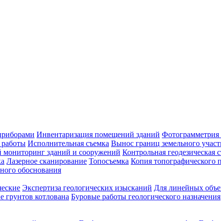
приборами
Инвентаризация помещений зданий
Фотограмметрия 
 работы
Исполнительная съемка
Вынос границ земельного участ
й мониторинг зданий и сооружений
Контрольная геодезическая 
ка
Лазерное сканирование
Топосъемка
Копия топографического п
ного обоснования
ческие
Экспертиза геологических изысканий
Для линейных объе
е грунтов котлована
Буровые работы геологического назначения