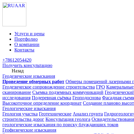
Услуги и цены
Портфолио
О компании
Контакты
+78612054420
Получить консультацию
Назад
Геодезические изыскания
Проведение обмерных работ
Обмеры помещений лазерными 
Геодезическое сопровождение строительства
ГРО
Камеральные
сканирование
Съемка подземных коммуникаций
Геодезически
исследования
Подеревная съёмка
Геоподоснова
Фасадная съем
Высокоточное определение координат
Создание планово высот
Геологические изыскания
Геология участка
Геотехнические
Анализ грунта
Гидрогеологи
строительства дорог
Консультация геолога
Освидетельствовани
геологические изыскания по поиску блуждающих токов
Геофизические изыскания