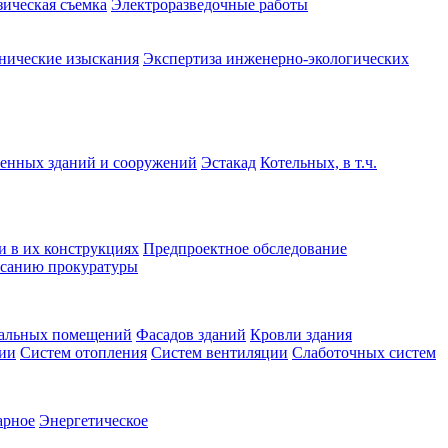
зическая съемка
Электроразведочные работы
нические изыскания
Экспертиза инженерно-экологических
нных зданий и сооружений
Эстакад
Котельных, в т.ч.
и в их конструкциях
Предпроектное обследование
санию прокуратуры
альных помещений
Фасадов зданий
Кровли здания
ции
Систем отопления
Систем вентиляции
Слаботочных систем
арное
Энергетическое