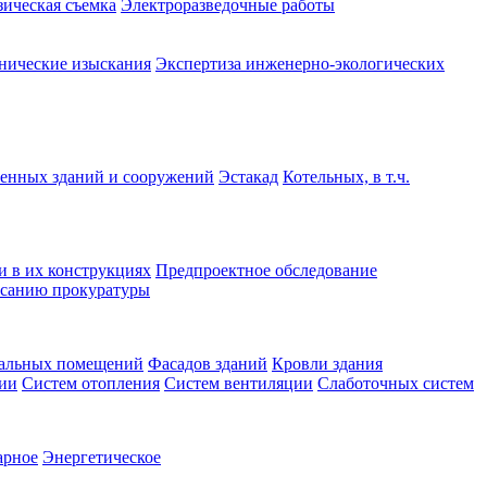
зическая съемка
Электроразведочные работы
нические изыскания
Экспертиза инженерно-экологических
нных зданий и сооружений
Эстакад
Котельных, в т.ч.
и в их конструкциях
Предпроектное обследование
санию прокуратуры
альных помещений
Фасадов зданий
Кровли здания
ции
Систем отопления
Систем вентиляции
Слаботочных систем
арное
Энергетическое