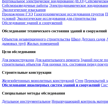
Вертикальное электрическое зондирование (ВЭЗ)
Сейсмическо
Сейсморазведочные работы
Электродинамическое зондировани
Экологические изыскания
Прохождение ГЭЭ
Газогеохимические исследования грунтов
П
условий
Экологические исследования для строительства
Обследование зданий и сооружений
Обследование технического состояния зданий и сооружений
Объектов незавершенного строительства
Школ
Детских садов
дымовых труб
Жилых помещений
Цели обследования
Для реконструкции
Для капитального ремонта
Зданий после п
строительных объектов
Для оценки тех. состояния перед покуп
Строительные конструкции
Железобетонных монолитных конструкций
Стен
Перекрытий з
Обследование инженерных систем зданий и сооружений
Сис
Специальные методы обследования
Детальное инструментальное
Неразрушающий контроль матери