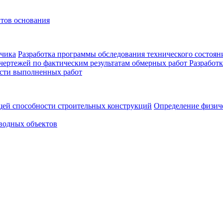
нтов основания
зчика
Разработка программы обследования технического состоян
 чертежей по фактическим результатам обмерных работ
Разработк
ости выполненных работ
щей способности строительных конструкций
Определение физиче
водных объектов