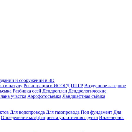
зданий и сооружений в 3D
ка в натуру
Регистрация в ИСОГД
ППГР
Воздушное лазерное
съемка
Разбивка осей
Дендроплан
Дендрологические
лана участка
Аэрофотосъемка
Ландшафтная съёмка
ктов
Для водопровода
Для газопровода
Под фундамент
Для
Определение коэффициента уплотнения грунта
Инженерно-