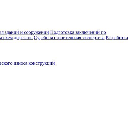
ия зданий и сооружений
Подготовка заключений по
а схем дефектов
Судебная строительная экспертиза
Разработка
ского износа конструкций