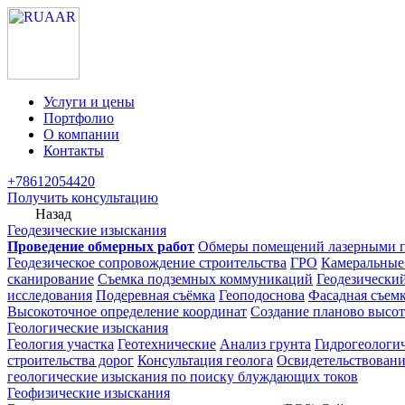
Услуги и цены
Портфолио
О компании
Контакты
+78612054420
Получить консультацию
Назад
Геодезические изыскания
Проведение обмерных работ
Обмеры помещений лазерными 
Геодезическое сопровождение строительства
ГРО
Камеральные
сканирование
Съемка подземных коммуникаций
Геодезически
исследования
Подеревная съёмка
Геоподоснова
Фасадная съем
Высокоточное определение координат
Создание планово высот
Геологические изыскания
Геология участка
Геотехнические
Анализ грунта
Гидрогеологи
строительства дорог
Консультация геолога
Освидетельствовани
геологические изыскания по поиску блуждающих токов
Геофизические изыскания