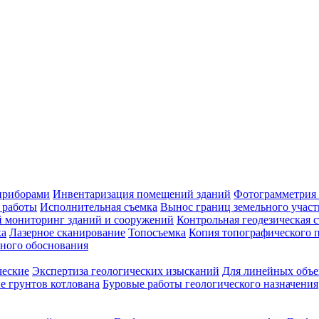
приборами
Инвентаризация помещений зданий
Фотограмметрия 
 работы
Исполнительная съемка
Вынос границ земельного участ
й мониторинг зданий и сооружений
Контрольная геодезическая 
ка
Лазерное сканирование
Топосъемка
Копия топографического п
ного обоснования
ческие
Экспертиза геологических изысканий
Для линейных объе
е грунтов котлована
Буровые работы геологического назначения