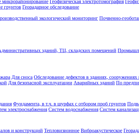
е микрорайонирование
Геофизическая электротомография
Геофи
е грунтов
Георадарное обследование
роизводственный экологический мониторинг
Почвенно-геобота
Административных зданий, ТЦ, складских помещений
Промышле
ожара
Для сноса
Обследование дефектов в зданиях, сооружениях 
кой
Для безопасной эксплуатации
Аварийных зданий
По предпи
дания
Фундамента, в т.ч. в шурфах с отбором проб грунтов
Подв
тем электроснабжения
Систем водоснабжения
Систем канализа
алов и конструкций
Тепловизионное
Виброакустическое
Георад