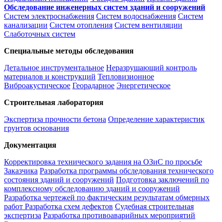
Обследование инженерных систем зданий и сооружений
Систем электроснабжения
Систем водоснабжения
Систем
канализации
Систем отопления
Систем вентиляции
Слаботочных систем
Специальные методы обследования
Детальное инструментальное
Неразрушающий контроль
материалов и конструкций
Тепловизионное
Виброакустическое
Георадарное
Энергетическое
Строительная лаборатория
Экспертиза прочности бетона
Определение характеристик
грунтов основания
Документация
Корректировка технического задания на ОЗиС по просьбе
Заказчика
Разработка программы обследования технического
состояния зданий и сооружений
Подготовка заключений по
комплексному обследованию зданий и сооружений
Разработка чертежей по фактическим результатам обмерных
работ
Разработка схем дефектов
Судебная строительная
экспертиза
Разработка противоаварийных мероприятий