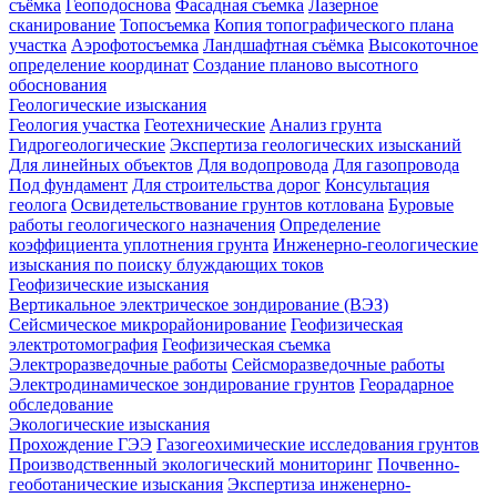
съёмка
Геоподоснова
Фасадная съемка
Лазерное
сканирование
Топосъемка
Копия топографического плана
участка
Аэрофотосъемка
Ландшафтная съёмка
Высокоточное
определение координат
Создание планово высотного
обоснования
Геологические изыскания
Геология участка
Геотехнические
Анализ грунта
Гидрогеологические
Экспертиза геологических изысканий
Для линейных объектов
Для водопровода
Для газопровода
Под фундамент
Для строительства дорог
Консультация
геолога
Освидетельствование грунтов котлована
Буровые
работы геологического назначения
Определение
коэффициента уплотнения грунта
Инженерно-геологические
изыскания по поиску блуждающих токов
Геофизические изыскания
Вертикальное электрическое зондирование (ВЭЗ)
Сейсмическое микрорайонирование
Геофизическая
электротомография
Геофизическая съемка
Электроразведочные работы
Сейсморазведочные работы
Электродинамическое зондирование грунтов
Георадарное
обследование
Экологические изыскания
Прохождение ГЭЭ
Газогеохимические исследования грунтов
Производственный экологический мониторинг
Почвенно-
геоботанические изыскания
Экспертиза инженерно-