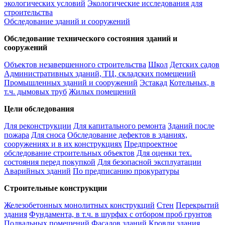
экологических условий
Экологические исследования для
строительства
Обследование зданий и сооружений
Обследование технического состояния зданий и
сооружений
Объектов незавершенного строительства
Школ
Детских садов
Административных зданий, ТЦ, складских помещений
Промышленных зданий и сооружений
Эстакад
Котельных, в
т.ч. дымовых труб
Жилых помещений
Цели обследования
Для реконструкции
Для капитального ремонта
Зданий после
пожара
Для сноса
Обследование дефектов в зданиях,
сооружениях и в их конструкциях
Предпроектное
обследование строительных объектов
Для оценки тех.
состояния перед покупкой
Для безопасной эксплуатации
Аварийных зданий
По предписанию прокуратуры
Строительные конструкции
Железобетонных монолитных конструкций
Стен
Перекрытий
здания
Фундамента, в т.ч. в шурфах с отбором проб грунтов
Подвальных помещений
Фасадов зданий
Кровли здания