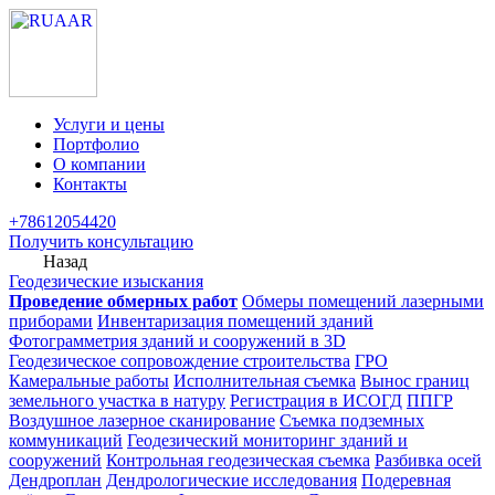
Услуги и цены
Портфолио
О компании
Контакты
+78612054420
Получить консультацию
Назад
Геодезические изыскания
Проведение обмерных работ
Обмеры помещений лазерными
приборами
Инвентаризация помещений зданий
Фотограмметрия зданий и сооружений в 3D
Геодезическое сопровождение строительства
ГРО
Камеральные работы
Исполнительная съемка
Вынос границ
земельного участка в натуру
Регистрация в ИСОГД
ППГР
Воздушное лазерное сканирование
Съемка подземных
коммуникаций
Геодезический мониторинг зданий и
сооружений
Контрольная геодезическая съемка
Разбивка осей
Дендроплан
Дендрологические исследования
Подеревная