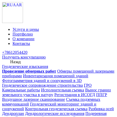
Услуги и цены
Портфолио
О компании
Контакты
+78612054420
Получить консультацию
Назад
Геодезические изыскания
Проведение обмерных работ
Обмеры помещений лазерными
приборами
Инвентаризация помещений зданий
Фотограмметрия зданий и сооружений в 3D
Геодезическое сопровождение строительства
ГРО
Камеральные работы
Исполнительная съемка
Вынос границ
земельного участка в натуру
Регистрация в ИСОГД
ППГР
Воздушное лазерное сканирование
Съемка подземных
коммуникаций
Геодезический мониторинг зданий и
сооружений
Контрольная геодезическая съемка
Разбивка осей
Дендроплан
Дендрологические исследования
Подеревная