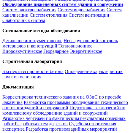
Обследование инженерных систем зданий и сооружений
Систем электроснабжения
Систем водоснабжения
Систем
канализации
Систем отопления
Систем вентиляции
Слаботочных систем
Специальные методы обследования
Детальное инструментальное
Неразрушающий контроль
материалов и конструкций
Тепловизионное
Виброакустическое
Георадарное
Энергетическое
Строительная лаборатория
Экспертиза прочности бетона
Определение характеристик
грунтов основания
Документация
Корректировка технического задания на ОЗиС по просьбе
Заказчика
Разработка программы обследования технического
состояния зданий и сооружений
Подготовка заключений по
комплексному обследованию зданий и сооружений
Разработка чертежей по фактическим результатам обмерных
работ
Разработка схем дефектов
Судебная строительная
экспертиза
Разработка противоаварийных мероприятий