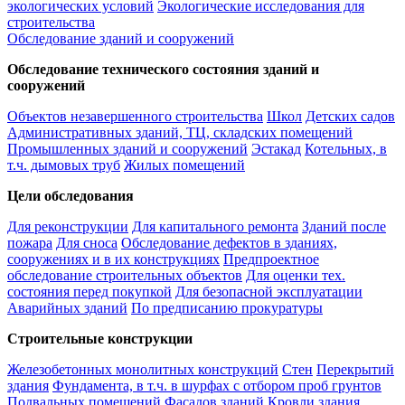
экологических условий
Экологические исследования для
строительства
Обследование зданий и сооружений
Обследование технического состояния зданий и
сооружений
Объектов незавершенного строительства
Школ
Детских садов
Административных зданий, ТЦ, складских помещений
Промышленных зданий и сооружений
Эстакад
Котельных, в
т.ч. дымовых труб
Жилых помещений
Цели обследования
Для реконструкции
Для капитального ремонта
Зданий после
пожара
Для сноса
Обследование дефектов в зданиях,
сооружениях и в их конструкциях
Предпроектное
обследование строительных объектов
Для оценки тех.
состояния перед покупкой
Для безопасной эксплуатации
Аварийных зданий
По предписанию прокуратуры
Строительные конструкции
Железобетонных монолитных конструкций
Стен
Перекрытий
здания
Фундамента, в т.ч. в шурфах с отбором проб грунтов
Подвальных помещений
Фасадов зданий
Кровли здания