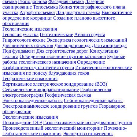
съёмка
Геоподоснова
Фасадная съемка
Лазерное
сканирование
Топосъемка
Копия топографического плана
участка
Аэрофотосъемка
Ландшафтная съёмка
Высокоточное
определение координат
Создание планово высотного
обоснования
Геологические изыскания
Геология участка
Геотехнические
Анализ грунта
Гидрогеологические
Экспертиза геологических изысканий
Для линейных объектов
Для водопровода
Для газопровода
Под фундамент
Для строительства дорог
Консультация
геолога
Освидетельствование грунтов котлована
Буровые
работы геологического назначения
Определение
коэффициента уплотнения грунта
Инженерно-геологические
изыскания по поиску блуждающих токов
Геофизические изыскания
Вертикальное электрическое зондирование (ВЭЗ)
Сейсмическое микрорайонирование
Геофизическая
электротомография
Геофизическая съемка
Электроразведочные работы
Сейсморазведочные работы
Электродинамическое зондирование грунтов
Георадарное
обследование
Экологические изыскания
Прохождение ГЭЭ
Газогеохимические исследования грунтов
Производственный экологический мониторинг
Почвенно-
геоботанические изыскания
Экспертиза инженерно-