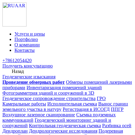
Услуги и цены
Портфолио
О компании
Контакты
+78612054420
Получить консультацию
Назад
Геодезические изыскания
Проведение обмерных работ
Обмеры помещений лазерными
приборами
Инвентаризация помещений зданий
Фотограмметрия зданий и сооружений в 3D
Геодезическое сопровождение строительства
ГРО
Камеральные работы
Исполнительная съемка
Вынос границ
земельного участка в натуру
Регистрация в ИСОГД
ППГР
Воздушное лазерное сканирование
Съемка подземных
коммуникаций
Геодезический мониторинг зданий и
сооружений
Контрольная геодезическая съемка
Разбивка осей
Дендроплан
Дендрологические исследования
Подеревная