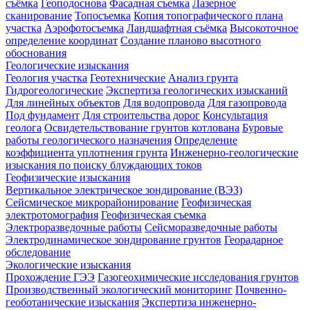
съёмка
Геоподоснова
Фасадная съемка
Лазерное
сканирование
Топосъемка
Копия топографического плана
участка
Аэрофотосъемка
Ландшафтная съёмка
Высокоточное
определение координат
Создание планово высотного
обоснования
Геологические изыскания
Геология участка
Геотехнические
Анализ грунта
Гидрогеологические
Экспертиза геологических изысканий
Для линейных объектов
Для водопровода
Для газопровода
Под фундамент
Для строительства дорог
Консультация
геолога
Освидетельствование грунтов котлована
Буровые
работы геологического назначения
Определение
коэффициента уплотнения грунта
Инженерно-геологические
изыскания по поиску блуждающих токов
Геофизические изыскания
Вертикальное электрическое зондирование (ВЭЗ)
Сейсмическое микрорайонирование
Геофизическая
электротомография
Геофизическая съемка
Электроразведочные работы
Сейсморазведочные работы
Электродинамическое зондирование грунтов
Георадарное
обследование
Экологические изыскания
Прохождение ГЭЭ
Газогеохимические исследования грунтов
Производственный экологический мониторинг
Почвенно-
геоботанические изыскания
Экспертиза инженерно-