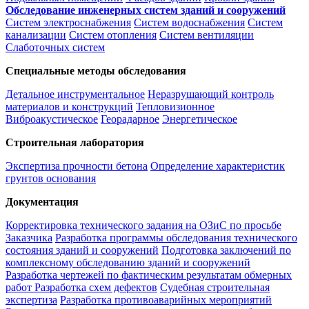
Обследование инженерных систем зданий и сооружений
Систем электроснабжения
Систем водоснабжения
Систем
канализации
Систем отопления
Систем вентиляции
Слаботочных систем
Специальные методы обследования
Детальное инструментальное
Неразрушающий контроль
материалов и конструкций
Тепловизионное
Виброакустическое
Георадарное
Энергетическое
Строительная лаборатория
Экспертиза прочности бетона
Определение характеристик
грунтов основания
Документация
Корректировка технического задания на ОЗиС по просьбе
Заказчика
Разработка программы обследования технического
состояния зданий и сооружений
Подготовка заключений по
комплексному обследованию зданий и сооружений
Разработка чертежей по фактическим результатам обмерных
работ
Разработка схем дефектов
Судебная строительная
экспертиза
Разработка противоаварийных мероприятий