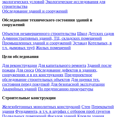
экологических условий
Экологические исследования для
строительства
Обследование зданий и сооружений
Обследование технического состояния зданий и
сооружений
Объектов незавершенного строительства
Школ
Детских садов
Административных зданий, ТЦ, складских помещений
Промышленных зданий и сооружений
Эстакад
Котельных, в
т.ч. дымовых труб
Жилых помещений
Цели обследования
Для реконструкции
Для капитального ремонта
Зданий после
пожара
Для сноса
Обследование дефектов в зданиях,
сооружениях и в их конструкциях
Предпроектное
обследование строительных объектов
Для оценки тех.
состояния перед покупкой
Для безопасной эксплуатации
Аварийных зданий
По предписанию прокуратуры
Строительные конструкции
Железобетонных монолитных конструкций
Стен
Перекрытий
здания
Фундамента, в т.ч. в шурфах с отбором проб грунтов
Подвальных помещений
Фасадов зданий
Кровли здания