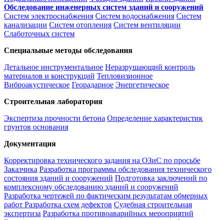
Обследование инженерных систем зданий и сооружений
Систем электроснабжения
Систем водоснабжения
Систем
канализации
Систем отопления
Систем вентиляции
Слаботочных систем
Специальные методы обследования
Детальное инструментальное
Неразрушающий контроль
материалов и конструкций
Тепловизионное
Виброакустическое
Георадарное
Энергетическое
Строительная лаборатория
Экспертиза прочности бетона
Определение характеристик
грунтов основания
Документация
Корректировка технического задания на ОЗиС по просьбе
Заказчика
Разработка программы обследования технического
состояния зданий и сооружений
Подготовка заключений по
комплексному обследованию зданий и сооружений
Разработка чертежей по фактическим результатам обмерных
работ
Разработка схем дефектов
Судебная строительная
экспертиза
Разработка противоаварийных мероприятий