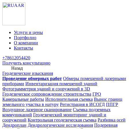
Услуги и цены
Портфолио
О компании
Контакты
+78612054420
Получить консультацию
Назад
Геодезические изыскания
Проведение обмерных работ
Обмеры помещений лазерными
приборами
Инвентаризация помещений зданий
Фотограмметрия зданий и сооружений в 3D
Геодезическое сопровождение строительства
ГРО
Камеральные работы
Исполнительная съемка
Вынос границ
земельного участка в натуру
Регистрация в ИСОГД
ППГР
Воздушное лазерное сканирование
Съемка подземных
коммуникаций
Геодезический мониторинг зданий и
сооружений
Контрольная геодезическая съемка
Разбивка осей
Дендроплан
Дендрологические исследования
Подеревная