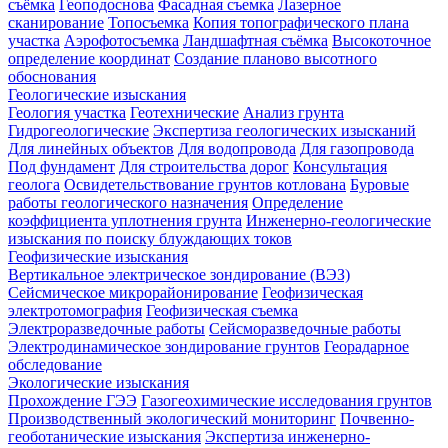
съёмка
Геоподоснова
Фасадная съемка
Лазерное
сканирование
Топосъемка
Копия топографического плана
участка
Аэрофотосъемка
Ландшафтная съёмка
Высокоточное
определение координат
Создание планово высотного
обоснования
Геологические изыскания
Геология участка
Геотехнические
Анализ грунта
Гидрогеологические
Экспертиза геологических изысканий
Для линейных объектов
Для водопровода
Для газопровода
Под фундамент
Для строительства дорог
Консультация
геолога
Освидетельствование грунтов котлована
Буровые
работы геологического назначения
Определение
коэффициента уплотнения грунта
Инженерно-геологические
изыскания по поиску блуждающих токов
Геофизические изыскания
Вертикальное электрическое зондирование (ВЭЗ)
Сейсмическое микрорайонирование
Геофизическая
электротомография
Геофизическая съемка
Электроразведочные работы
Сейсморазведочные работы
Электродинамическое зондирование грунтов
Георадарное
обследование
Экологические изыскания
Прохождение ГЭЭ
Газогеохимические исследования грунтов
Производственный экологический мониторинг
Почвенно-
геоботанические изыскания
Экспертиза инженерно-