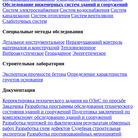
Обследование инженерных систем зданий и сооружений
Систем электроснабжения
Систем водоснабжения
Систем
канализации
Систем отопления
Систем вентиляции
Слаботочных систем
Специальные методы обследования
Детальное инструментальное
Неразрушающий контроль
материалов и конструкций
Тепловизионное
Виброакустическое
Георадарное
Энергетическое
Строительная лаборатория
Экспертиза прочности бетона
Определение характеристик
грунтов основания
Документация
Корректировка технического задания на ОЗиС по просьбе
Заказчика
Разработка программы обследования технического
состояния зданий и сооружений
Подготовка заключений по
комплексному обследованию зданий и сооружений
Разработка чертежей по фактическим результатам обмерных
работ
Разработка схем дефектов
Судебная строительная
экспертиза
Разработка противоаварийных мероприятий