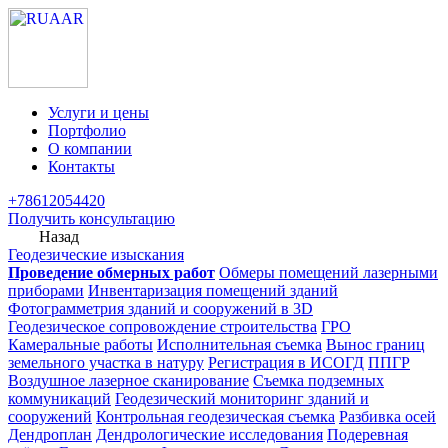
Услуги и цены
Портфолио
О компании
Контакты
+78612054420
Получить консультацию
Назад
Геодезические изыскания
Проведение обмерных работ
Обмеры помещений лазерными
приборами
Инвентаризация помещений зданий
Фотограмметрия зданий и сооружений в 3D
Геодезическое сопровождение строительства
ГРО
Камеральные работы
Исполнительная съемка
Вынос границ
земельного участка в натуру
Регистрация в ИСОГД
ППГР
Воздушное лазерное сканирование
Съемка подземных
коммуникаций
Геодезический мониторинг зданий и
сооружений
Контрольная геодезическая съемка
Разбивка осей
Дендроплан
Дендрологические исследования
Подеревная