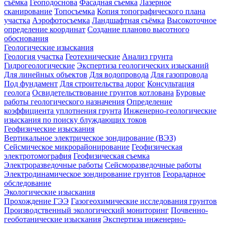
съёмка
Геоподоснова
Фасадная съемка
Лазерное
сканирование
Топосъемка
Копия топографического плана
участка
Аэрофотосъемка
Ландшафтная съёмка
Высокоточное
определение координат
Создание планово высотного
обоснования
Геологические изыскания
Геология участка
Геотехнические
Анализ грунта
Гидрогеологические
Экспертиза геологических изысканий
Для линейных объектов
Для водопровода
Для газопровода
Под фундамент
Для строительства дорог
Консультация
геолога
Освидетельствование грунтов котлована
Буровые
работы геологического назначения
Определение
коэффициента уплотнения грунта
Инженерно-геологические
изыскания по поиску блуждающих токов
Геофизические изыскания
Вертикальное электрическое зондирование (ВЭЗ)
Сейсмическое микрорайонирование
Геофизическая
электротомография
Геофизическая съемка
Электроразведочные работы
Сейсморазведочные работы
Электродинамическое зондирование грунтов
Георадарное
обследование
Экологические изыскания
Прохождение ГЭЭ
Газогеохимические исследования грунтов
Производственный экологический мониторинг
Почвенно-
геоботанические изыскания
Экспертиза инженерно-