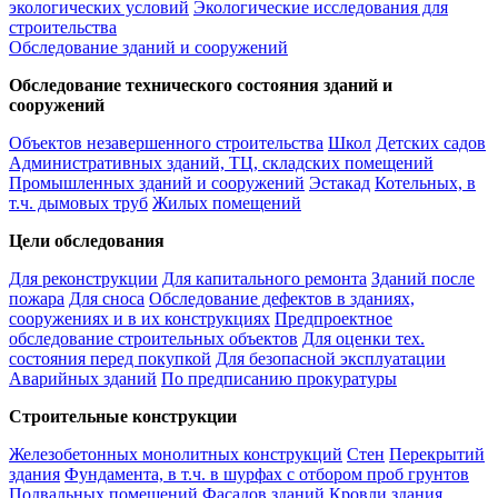
экологических условий
Экологические исследования для
строительства
Обследование зданий и сооружений
Обследование технического состояния зданий и
сооружений
Объектов незавершенного строительства
Школ
Детских садов
Административных зданий, ТЦ, складских помещений
Промышленных зданий и сооружений
Эстакад
Котельных, в
т.ч. дымовых труб
Жилых помещений
Цели обследования
Для реконструкции
Для капитального ремонта
Зданий после
пожара
Для сноса
Обследование дефектов в зданиях,
сооружениях и в их конструкциях
Предпроектное
обследование строительных объектов
Для оценки тех.
состояния перед покупкой
Для безопасной эксплуатации
Аварийных зданий
По предписанию прокуратуры
Строительные конструкции
Железобетонных монолитных конструкций
Стен
Перекрытий
здания
Фундамента, в т.ч. в шурфах с отбором проб грунтов
Подвальных помещений
Фасадов зданий
Кровли здания