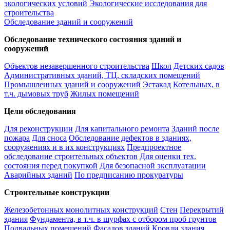
экологических условий
Экологические исследования для
строительства
Обследование зданий и сооружений
Обследование технического состояния зданий и
сооружений
Объектов незавершенного строительства
Школ
Детских садов
Административных зданий, ТЦ, складских помещений
Промышленных зданий и сооружений
Эстакад
Котельных, в
т.ч. дымовых труб
Жилых помещений
Цели обследования
Для реконструкции
Для капитального ремонта
Зданий после
пожара
Для сноса
Обследование дефектов в зданиях,
сооружениях и в их конструкциях
Предпроектное
обследование строительных объектов
Для оценки тех.
состояния перед покупкой
Для безопасной эксплуатации
Аварийных зданий
По предписанию прокуратуры
Строительные конструкции
Железобетонных монолитных конструкций
Стен
Перекрытий
здания
Фундамента, в т.ч. в шурфах с отбором проб грунтов
Подвальных помещений
Фасадов зданий
Кровли здания