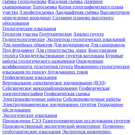
съёмка
Геоподоснова
Фасадная съемка
Лазерное
сканирование
Топосъемка
Копия топографического плана
участка
Аэрофотосъемка
Ландшафтная съёмка
Высокоточное
определение координат
Создание планово высотного
обоснования
Геологические изыскания
Геология участка
Геотехнические
Анализ грунта
Гидрогеологические
Экспертиза геологических изысканий
Для линейных объектов
Для водопровода
Для газопровода
Под фундамент
Для строительства дорог
Консультация
геолога
Освидетельствование грунтов котлована
Буровые
работы геологического назначения
Определение
коэффициента уплотнения грунта
Инженерно-геологические
изыскания по поиску блуждающих токов
Геофизические изыскания
Вертикальное электрическое зондирование (ВЭЗ)
Сейсмическое микрорайонирование
Геофизическая
электротомография
Геофизическая съемка
Электроразведочные работы
Сейсморазведочные работы
Электродинамическое зондирование грунтов
Георадарное
обследование
Экологические изыскания
Прохождение ГЭЭ
Газогеохимические исследования грунтов
Производственный экологический мониторинг
Почвенно-
геоботанические изыскания
Экспертиза инженерно-