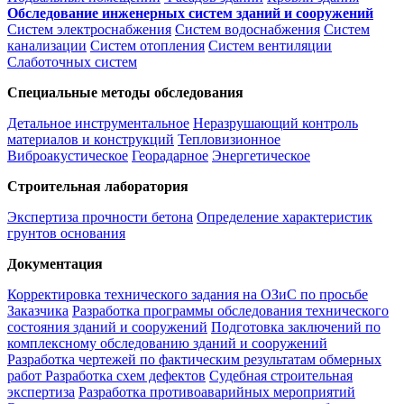
Обследование инженерных систем зданий и сооружений
Систем электроснабжения
Систем водоснабжения
Систем
канализации
Систем отопления
Систем вентиляции
Слаботочных систем
Специальные методы обследования
Детальное инструментальное
Неразрушающий контроль
материалов и конструкций
Тепловизионное
Виброакустическое
Георадарное
Энергетическое
Строительная лаборатория
Экспертиза прочности бетона
Определение характеристик
грунтов основания
Документация
Корректировка технического задания на ОЗиС по просьбе
Заказчика
Разработка программы обследования технического
состояния зданий и сооружений
Подготовка заключений по
комплексному обследованию зданий и сооружений
Разработка чертежей по фактическим результатам обмерных
работ
Разработка схем дефектов
Судебная строительная
экспертиза
Разработка противоаварийных мероприятий