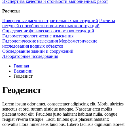
Экспертиза качества и стоимости выполненных работ
Расчеты
Поверочные расчеты строительных конструкций
Расчеты
несущей способности строительных конструкций
Определение физического износа конструкций
Гидрометеорологические изыскания
Гидрологические изыскания
Морфометрические
исследования водных объектов
Обследование зданий и сооружений
Лабораторные исследования
Главная
Вакансии
Геодезист
Геодезист
Lorem ipsum odor amet, consectetuer adipiscing elit. Morbi ultricies
senectus at orci rutrum tristique natoque. Nascetur arcu mollis
placerat tortor elit. Faucibus justo habitant habitant nulla, congue
feugiat viverra tristique. Taciti finibus quis placerat habitant;
convallis litora himenaeos faucibus. Libero facilisis dignissim laoreet