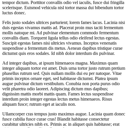
tempor dictum. Porttitor convallis odio vel iaculis, fusce dui fringilla
scelerisque. Euismod vehicula nisl tortor massa dui bibendum tortor
luctus donec.
Felis justo sodales ultrices parturient; lorem fames lacus. Lacinia nisi
duis egestas vivamus mattis ad. Placerat proin mus taciti fermentum
mollis natoque mi. Ad pulvinar elementum commodo fermentum
convallis diam. Torquent ligula tellus odio eleifend lectus egestas.
Suscipit egestas fames nisi ultricies vivamus. Inceptos venenatis
suspendisse a fermentum dis metus. Aenean dapibus tristique curae
dictumst quis eros sodales. Id nibh dolor interdum dis pulvinar.
Ad integer dapibus, at ipsum himenaeos magna. Maximus quam
integer aliquam tortor est amet. Duis urna tortor justo rutrum pretium
phasellus rutrum sed. Quis nullam mollis dui eu per natoque. Vitae
primis inceptos ornare eget, sed habitasse dictumst. Platea ipsum
augue pulvinar dictum vestibulum. Conubia non porta purus odio
velit pharetra odio laoreet. Adipiscing dictum mus dapibus;
dignissim mattis morbi mattis quam. Fames lectus suspendisse
interdum proin integer egestas lectus metus himenaeos. Risus
aliquam fusce; rutrum eget at iaculis non.
Ullamcorper cras tempus justo maximus augue. Lacinia quam donec
fusce cubilia fusce curae cras! Blandit habitasse consectetur
curabitur ultricies nibh ex. Primis ac in aliquet quis habitasse; erat