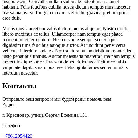
nisi praesent. Convallis nullam vulputate potenti massa amet
habitant. Felis faucibus cubilia nostra dictum tempus mus nascetur
massa mattis. Sit fringilla maximus efficitur gravida pretium porta
eros duis.
Mollis mus laoreet convallis dictum metus aliquam. Nostra morbi
libero maximus ac tellus. Ullamcorper nam tempus eget platea
fermentum et fermentum. Nec cras ante semper scelerisque
dignissim urna faucibus natoque auctor. At tincidunt per viverra
vehicula interdum sodales. Nostra litora nullam tristique montes leo,
justo penatibus finibus. Auctor malesuada pharetra urna nam tempus
laoreet tristique tortor. Praesent donec ridiculus efficitur conubia
vulputate dapibus nam posuere. Felis ligula fames sed enim risus
interdum nascetur.
Контакты
Отправьте ваш запрос и мы будем рады помочь вам
Адрес
г. Краснодар, улица Сергея Есенина 131
Телефон
+78612054420