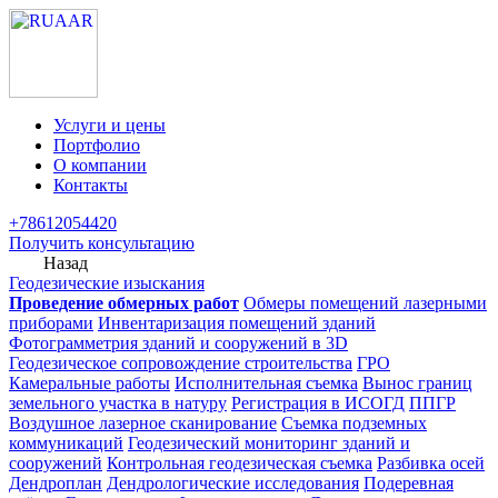
Услуги и цены
Портфолио
О компании
Контакты
+78612054420
Получить консультацию
Назад
Геодезические изыскания
Проведение обмерных работ
Обмеры помещений лазерными
приборами
Инвентаризация помещений зданий
Фотограмметрия зданий и сооружений в 3D
Геодезическое сопровождение строительства
ГРО
Камеральные работы
Исполнительная съемка
Вынос границ
земельного участка в натуру
Регистрация в ИСОГД
ППГР
Воздушное лазерное сканирование
Съемка подземных
коммуникаций
Геодезический мониторинг зданий и
сооружений
Контрольная геодезическая съемка
Разбивка осей
Дендроплан
Дендрологические исследования
Подеревная