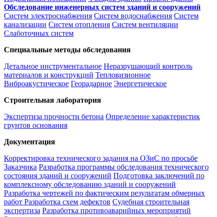
Обследование инженерных систем зданий и сооружений
Систем электроснабжения
Систем водоснабжения
Систем
канализации
Систем отопления
Систем вентиляции
Слаботочных систем
Специальные методы обследования
Детальное инструментальное
Неразрушающий контроль
материалов и конструкций
Тепловизионное
Виброакустическое
Георадарное
Энергетическое
Строительная лаборатория
Экспертиза прочности бетона
Определение характеристик
грунтов основания
Документация
Корректировка технического задания на ОЗиС по просьбе
Заказчика
Разработка программы обследования технического
состояния зданий и сооружений
Подготовка заключений по
комплексному обследованию зданий и сооружений
Разработка чертежей по фактическим результатам обмерных
работ
Разработка схем дефектов
Судебная строительная
экспертиза
Разработка противоаварийных мероприятий