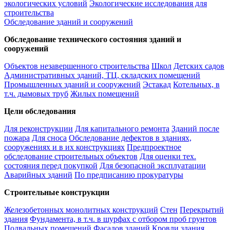
экологических условий
Экологические исследования для
строительства
Обследование зданий и сооружений
Обследование технического состояния зданий и
сооружений
Объектов незавершенного строительства
Школ
Детских садов
Административных зданий, ТЦ, складских помещений
Промышленных зданий и сооружений
Эстакад
Котельных, в
т.ч. дымовых труб
Жилых помещений
Цели обследования
Для реконструкции
Для капитального ремонта
Зданий после
пожара
Для сноса
Обследование дефектов в зданиях,
сооружениях и в их конструкциях
Предпроектное
обследование строительных объектов
Для оценки тех.
состояния перед покупкой
Для безопасной эксплуатации
Аварийных зданий
По предписанию прокуратуры
Строительные конструкции
Железобетонных монолитных конструкций
Стен
Перекрытий
здания
Фундамента, в т.ч. в шурфах с отбором проб грунтов
Подвальных помещений
Фасадов зданий
Кровли здания