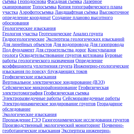
съёмка
Геоподоснова
Фасадная съемка
Лазерное
сканирование
Топосъемка
Копия топографического плана
участка
Аэрофотосъемка
Ландшафтная съёмка
Высокоточное
определение координат
Создание планово высотного
обоснования
Геологические изыскания
Геология участка
Геотехнические
Анализ грунта
Гидрогеологические
Экспертиза геологических изысканий
Для линейных объектов
Для водопровода
Для газопровода
Под фундамент
Для строительства дорог
Консультация
геолога
Освидетельствование грунтов котлована
Буровые
работы геологического назначения
Определение
коэффициента уплотнения грунта
Инженерно-геологические
изыскания по поиску блуждающих токов
Геофизические изыскания
Вертикальное электрическое зондирование (ВЭЗ)
Сейсмическое микрорайонирование
Геофизическая
электротомография
Геофизическая съемка
Электроразведочные работы
Сейсморазведочные работы
Электродинамическое зондирование грунтов
Георадарное
обследование
Экологические изыскания
Прохождение ГЭЭ
Газогеохимические исследования грунтов
Производственный экологический мониторинг
Почвенно-
геоботанические изыскания
Экспертиза инженерно-