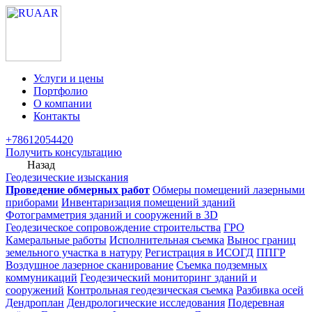
Услуги и цены
Портфолио
О компании
Контакты
+78612054420
Получить консультацию
Назад
Геодезические изыскания
Проведение обмерных работ
Обмеры помещений лазерными
приборами
Инвентаризация помещений зданий
Фотограмметрия зданий и сооружений в 3D
Геодезическое сопровождение строительства
ГРО
Камеральные работы
Исполнительная съемка
Вынос границ
земельного участка в натуру
Регистрация в ИСОГД
ППГР
Воздушное лазерное сканирование
Съемка подземных
коммуникаций
Геодезический мониторинг зданий и
сооружений
Контрольная геодезическая съемка
Разбивка осей
Дендроплан
Дендрологические исследования
Подеревная